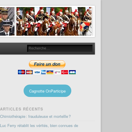
Cagnotte OnParticipe
ARTICLES RÉCENTS
Chimiothérapie : frauduleuse et mortellle ?
Luc Ferry rétablit les vérités, bien connues de