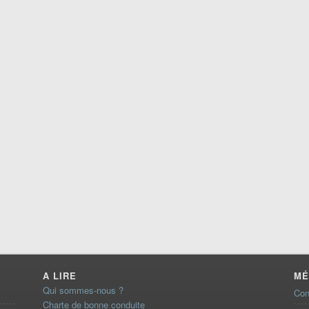
A LIRE
MÉ
Qui sommes-nous ?
Con
Charte de bonne conduite