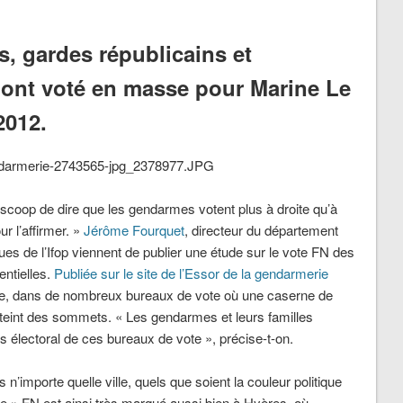
s, gardes républicains et
s ont voté en masse pour Marine Le
2012.
 scoop de dire que les gendarmes votent plus à droite qu’à
ur l’affirmer. »
Jérôme Fourquet
, directeur du département
gues de l’Ifop viennent de publier une étude sur le vote FN des
entielles.
Publiée sur le site de l’Essor de la gendarmerie
 que, dans de nombreux bureaux de vote où une caserne de
tteint des sommets. « Les gendarmes et leurs familles
 électoral de ces bureaux de vote », précise-t-on.
 n’importe quelle ville, quels que soient la couleur politique
ote » FN est ainsi très marqué aussi bien à Hyères, où