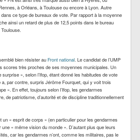
à Rennes, à Orléans, à Toulouse ou encore à Lyon. Autre
e » dans ce type de bureaux de vote. Par rapport à la moyenne
he ainsi un retard de plus de 12,5 points dans le bureau
à Toulouse.
semblé bien résister au
Front national
. Le candidat de l’UMP
des scores très proches de ses moyennes municipales. Un
 surprise », selon l’Ifop, étant donné les habitudes de vote
a, par contre, surpris Jérôme Fourquet, qui y voit trois
oupe ». En effet, toujours selon l’Ifop, les gendarmes
, de patriotisme, d’autorité et de discipline traditionnellement
t un « esprit de corps » (en particulier pour les gendarmes
ter une « même vision du monde ». D’autant plus que leurs
tés, car les gendarmes n’ont, comme les militaires, pas le