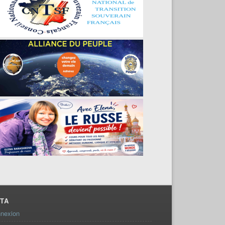
TA
nexion