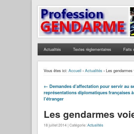
Profession Gendarme
Le journal des gendarmes
Actualités
Textes règlementaires
Faits 
Vous êtes ici:
Accueil
›
Actualités
› Les gendarmes v
← Demandes d’affectation pour servir au s
représentations diplomatiques françaises à
l’étranger
Les gendarmes voie
18 juillet 2014 | Catégorie:
Actualités