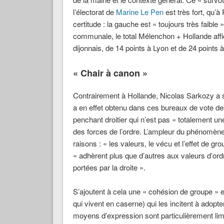
l’électorat de
Marine Le Pen
est très fort, qu’
certitude : la gauche est « toujours très faibl
communale, le total Mélenchon + Hollande affic
dijonnais, de 14 points à Lyon et de 24 points 
« Chair à canon »
Contrairement à Hollande, Nicolas Sarkozy a 
a en effet obtenu dans ces bureaux de vote 
penchant droitier qui n’est pas « totalement une
des forces de l’ordre. L’ampleur du phénomène 
raisons : « les valeurs, le vécu et l’effet de gr
« adhèrent plus que d’autres aux valeurs d’ordre
portées par la droite ».
S’ajoutent à cela une « cohésion de groupe » e
qui vivent en caserne) qui les incitent à adop
moyens d’expression sont particulièrement limi