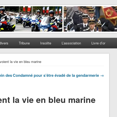
divers
Tribune
Insolite
L’association
Livre d’or
oient la vie en bleu marine
ein des
Condamné pour s’être évadé de la gendarmerie →
nt la vie en bleu marine