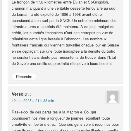
Le tronçon de 17,8 kilomètres entre Evian et St-Gingolph,
chaînon manquant à une véritable desserte ferroviaire au sud
du Léman, a été exploité de 1886 à 1998 avant d’être
abandonné à son sort par la SNCF. Un entretien minimum des
infrastructures a toutefois été maintenu. A ce jour, malgré ce
crédit, les autorités françaises n’ont rien entrepris en vue de
réhabiliter cette ligne laissée à l’abandon. Les nombreux
frontaliers français qui viennent travailler chaque jour en Suisse
en se déplaçant sur une route inadaptée à la densité du trafic
ne seraient sans doute pas mécontents de trouver dans l’Etat
de Savoie une oreille de proximité réceptive à leurs besoins.
Répondre
Verso
dit :
12 juin 2025 à 21 h 38 min
Ras-le-bol de ces parasites à la Macron & Co. qui
pourrissent nos vies à longueur de journée, étouffant toute
créativité et liberté d´être… Que ces gens soient reconnus pour
ce qu´ils sont : des suppôts d´une entité malveillante et cruelle