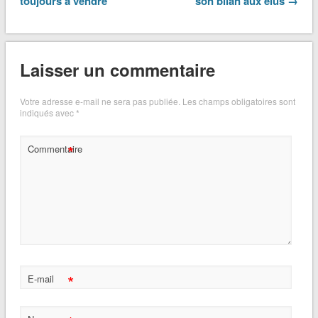
toujours à vendre
son bilan aux élus →
Laisser un commentaire
Votre adresse e-mail ne sera pas publiée.
Les champs obligatoires sont
indiqués avec
*
*
Commentaire
*
E-mail