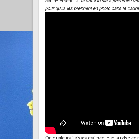
distinctement :
« Je vous invite à présenter votr
pour qu’ils les prennent en photo dans le cadre 
Or, plusieurs juristes
estiment que la prise en 