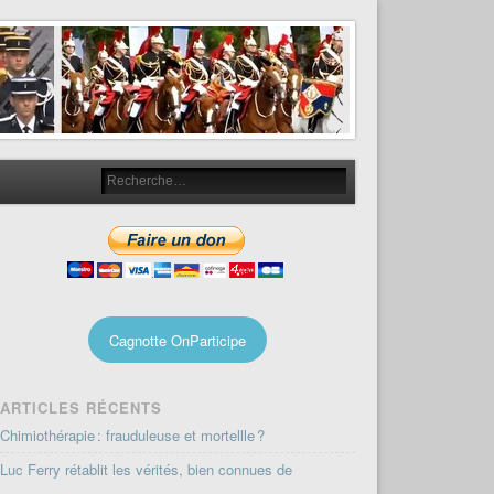
Cagnotte OnParticipe
ARTICLES RÉCENTS
Chimiothérapie : frauduleuse et mortellle ?
Luc Ferry rétablit les vérités, bien connues de