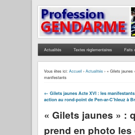
Profession Gendarme
Le journal des gendarmes
Actualités
Textes règlementaires
Faits 
Vous êtes ici:
Accueil
›
Actualités
› « Gilets jaunes 
manifestants
← Gilets jaunes Acte XVI : les manifestants
action au rond-point de Pen-ar-C’hleuz à B
« Gilets jaunes » :
prend en photo les 