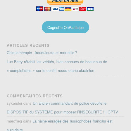
Cagnotte OnParticipe
ARTICLES RÉCENTS
Chimiothérapie : frauduleuse et mortellle ?
Luc Ferry rétablit les vérités, bien connues de beaucoup de
« complotistes » sur le conflit russo-otano-ukrainien
COMMENTAIRES RÉCENTS
sykander
dans
Un ancien commandant de police dévoile le
DISPOSITIF du SYSTÈME pour imposer l’INSÉCURITÉ ! | GPTV
marc'heg
dans
La haine enragée des russophobes français est
suicidaire