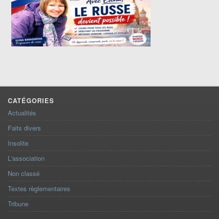
CATÉGORIES
Actualités
Faits divers
Insolite
L'association
Non classé
Textes règlementaires
Tribune