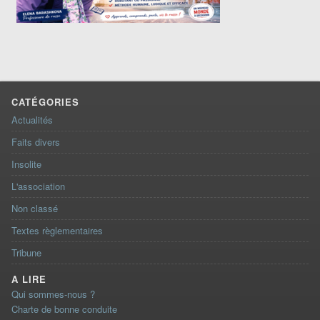
CATÉGORIES
Actualités
Faits divers
Insolite
L'association
Non classé
Textes règlementaires
Tribune
A LIRE
Qui sommes-nous ?
Charte de bonne conduite