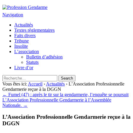
Profession Gendarme
Le journal des gendarmes
Navigation
Actualités
Textes règlementaires
Faits divers
Tribune
Insolite
L’association
Bulletin d’adhésion
Statuts
Livre d’or
Vous êtes ici:
Accueil
›
Actualités
› L’Association Professionnelle
Gendarmerie reçue à la DGGN
← Fumel (47) : après le tir sur la gendarmerie, l’enquête se poursuit
L’Association Professionnelle Gendarmerie à l’Assemblée
Nationale. →
L’Association Professionnelle Gendarmerie reçue à la
DGGN