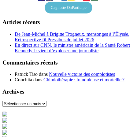
Cagnotte OnParticipe
Articles récents
De Jean-Michel à Brigitte Trogneux, mensonges à l’Élysée.
Rétrospective fil Pressibus de juillet 2026
En direct sur CNN, le ministre américain de la Santé Robert
Kennedy Jr vient d’exploser une journaliste
Commentaires récents
Patrick Tiso
dans
Nouvelle victoire des complotistes
Conchita
dans
Chimiothérapie : frauduleuse et mortellle ?
Archives
Archives