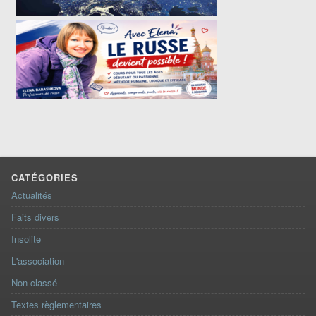
CATÉGORIES
Actualités
Faits divers
Insolite
L'association
Non classé
Textes règlementaires