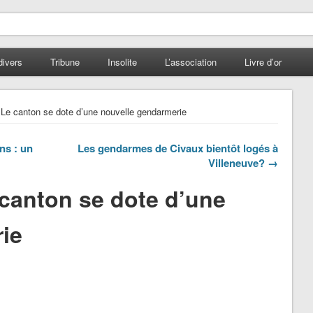
divers
Tribune
Insolite
L’association
Livre d’or
 Le canton se dote d’une nouvelle gendarmerie
ns : un
Les gendarmes de Civaux bientôt logés à
Villeneuve? →
 canton se dote d’une
ie