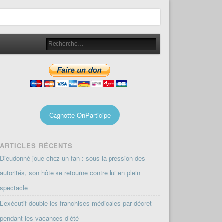
Cagnotte OnParticipe
ARTICLES RÉCENTS
Dieudonné joue chez un fan : sous la pression des
autorités, son hôte se retourne contre lui en plein
spectacle
L’exécutif double les franchises médicales par décret
pendant les vacances d’été