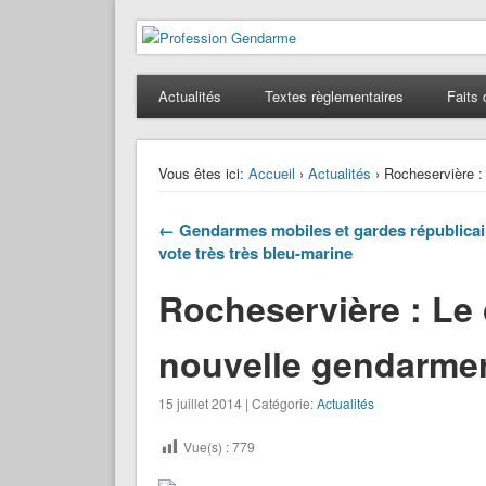
Profession Gendarme
Le journal des gendarmes
Actualités
Textes règlementaires
Faits 
Vous êtes ici:
Accueil
›
Actualités
› Rocheservière :
← Gendarmes mobiles et gardes républicai
vote très très bleu-marine
Rocheservière : Le
nouvelle gendarmer
15 juillet 2014 | Catégorie:
Actualités
Vue(s) :
779