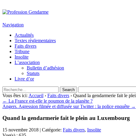
Profession Gendarme
Le journal des gendarmes
Navigation
Actualités
Textes règlementaires
Faits divers
Tribune
Insolite
L’association
Bulletin d’adhésion
Statuts
Livre d’or
Vous êtes ici:
Accueil
›
Faits divers
› Quand la gendarmerie fait le pl
← La France est-elle le poumon de la planète ?
Angers. Agression filmée et diffusée sur Twitter : la police enquête →
Quand la gendarmerie fait le plein au Luxembourg
15 novembre 2018 | Catégorie:
Faits divers
,
Insolite
Vue(s) :
635