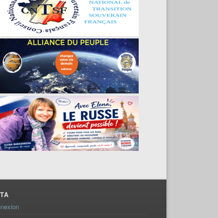
TA
nexion