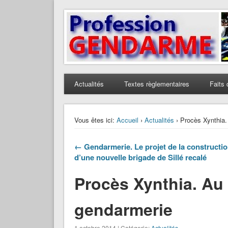
Profession Gendarme
Le journal des gendarmes
Actualités
Textes règlementaires
Faits 
Vous êtes ici:
Accueil
›
Actualités
› Procès Xynthia.
← Gendarmerie. Le projet de la constructi
d’une nouvelle brigade de Sillé recalé
Procès Xynthia. Au
gendarmerie
1 octobre 2014 | Catégorie:
Actualités