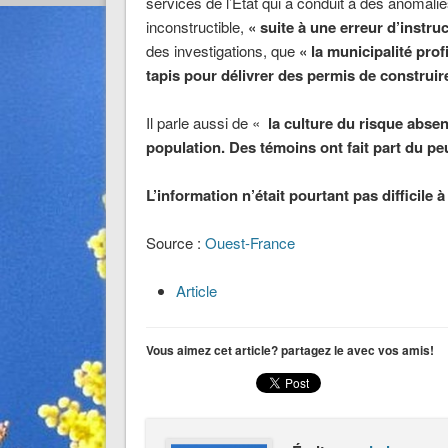
services de l’Etat qui a conduit à des anomal
inconstructible,
« suite à une erreur d’instr
des investigations, que
« la municipalité profi
tapis pour délivrer des permis de construi
Il parle aussi de «
la culture du risque absen
population. Des témoins ont fait part du p
L’information n’était pourtant pas difficile à
Source :
Ouest-France
Article
Vous aimez cet article? partagez le avec vos amis!