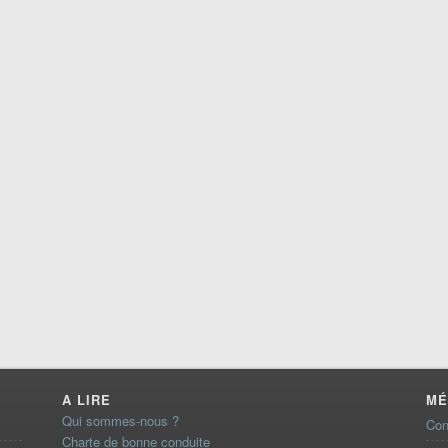
A LIRE
MÉ
Qui sommes-nous ?
Con
Charte de bonne conduite