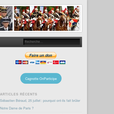
Cagnotte OnParticipe
ARTICLES RÉCENTS
Sébastien Béraud, 25 juillet : pourquoi ont-ils fait brûler
Notre Dame de Paris ?