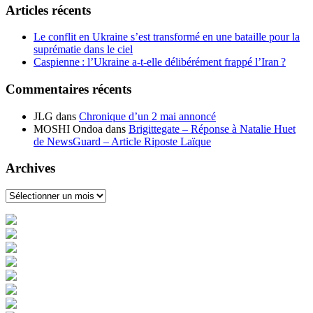
Articles récents
Le conflit en Ukraine s’est transformé en une bataille pour la
suprématie dans le ciel
Caspienne : l’Ukraine a-t-elle délibérément frappé l’Iran ?
Commentaires récents
JLG
dans
Chronique d’un 2 mai annoncé
MOSHI Ondoa
dans
Brigittegate – Réponse à Natalie Huet
de NewsGuard – Article Riposte Laïque
Archives
Archives