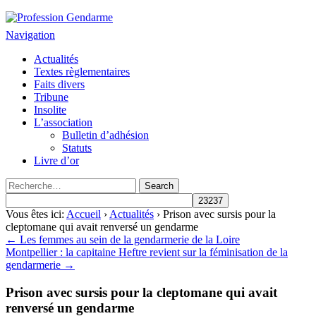
Profession Gendarme
Le journal des gendarmes
Navigation
Actualités
Textes règlementaires
Faits divers
Tribune
Insolite
L’association
Bulletin d’adhésion
Statuts
Livre d’or
Vous êtes ici:
Accueil
›
Actualités
› Prison avec sursis pour la
cleptomane qui avait renversé un gendarme
← Les femmes au sein de la gendarmerie de la Loire
Montpellier : la capitaine Heftre revient sur la féminisation de la
gendarmerie →
Prison avec sursis pour la cleptomane qui avait
renversé un gendarme