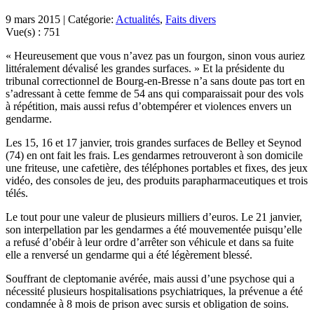
9 mars 2015 | Catégorie:
Actualités
,
Faits divers
Vue(s) :
751
« Heureusement que vous n’avez pas un fourgon, sinon vous auriez
littéralement dévalisé les grandes surfaces. » Et la présidente du
tribunal correctionnel de Bourg-en-Bresse n’a sans doute pas tort en
s’adressant à cette femme de 54 ans qui comparaissait pour des vols
à répétition, mais aussi refus d’obtempérer et violences envers un
gendarme.
Les 15, 16 et 17 janvier, trois grandes surfaces de Belley et Seynod
(74) en ont fait les frais. Les gendarmes retrouveront à son domicile
une friteuse, une cafetière, des téléphones portables et fixes, des jeux
vidéo, des consoles de jeu, des produits parapharmaceutiques et trois
télés.
Le tout pour une valeur de plusieurs milliers d’euros. Le 21 janvier,
son interpellation par les gendarmes a été mouvementée puisqu’elle
a refusé d’obéir à leur ordre d’arrêter son véhicule et dans sa fuite
elle a renversé un gendarme qui a été légèrement blessé.
Souffrant de cleptomanie avérée, mais aussi d’une psychose qui a
nécessité plusieurs hospitalisations psychiatriques, la prévenue a été
condamnée à 8 mois de prison avec sursis et obligation de soins.