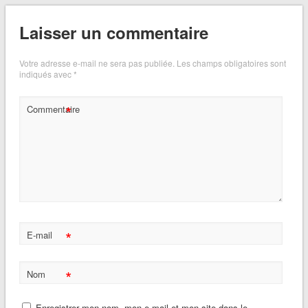
Laisser un commentaire
Votre adresse e-mail ne sera pas publiée.
Les champs obligatoires sont
indiqués avec
*
*
Commentaire
*
E-mail
*
Nom
Enregistrer mon nom, mon e-mail et mon site dans le