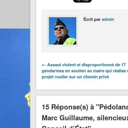
Écrit par
admin
← Assaut violent et disproportionné de 17
gendarmes en soutien au maire qui réalise
projet routier sur un chemin privé
15 Réponse(s) à "Pédolan
Marc Guillaume, silencieux