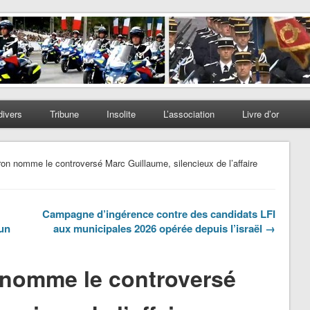
divers
Tribune
Insolite
L’association
Livre d’or
on nomme le controversé Marc Guillaume, silencieux de l’affaire
Campagne d’ingérence contre des candidats LFI
 un
aux municipales 2026 opérée depuis l’israël →
 nomme le controversé