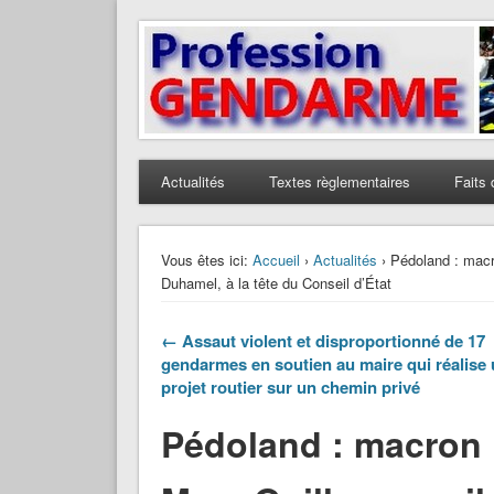
Profession Gendarme
Le journal des gendarmes
Actualités
Textes règlementaires
Faits 
Vous êtes ici:
Accueil
›
Actualités
› Pédoland : macr
Duhamel, à la tête du Conseil d’État
← Assaut violent et disproportionné de 17
gendarmes en soutien au maire qui réalise
projet routier sur un chemin privé
Pédoland : macron