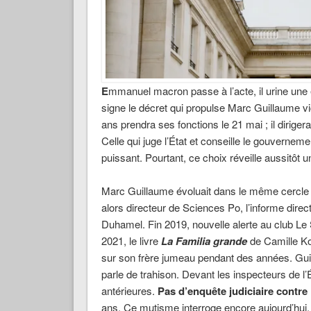
E
mmanuel macron passe à l’acte, il urine une é
signe le décret qui propulse Marc Guillaume vi
ans prendra ses fonctions le 21 mai ; il dirigera
Celle qui juge l’État et conseille le gouvernem
puissant. Pourtant, ce choix réveille aussitôt 
Marc Guillaume évoluait dans le même cercle é
alors directeur de Sciences Po, l’informe dire
Duhamel. Fin 2019, nouvelle alerte au club Le S
2021, le livre
La Familia grande
de Camille Ko
sur son frère jumeau pendant des années. Gui
parle de trahison. Devant les inspecteurs de l’
antérieures.
Pas d’enquête judiciaire contre l
ans. Ce mutisme interroge encore aujourd’hui