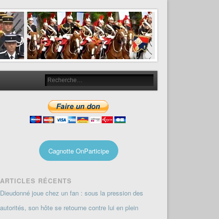
Cagnotte OnParticipe
ARTICLES RÉCENTS
Dieudonné joue chez un fan : sous la pression des
autorités, son hôte se retourne contre lui en plein