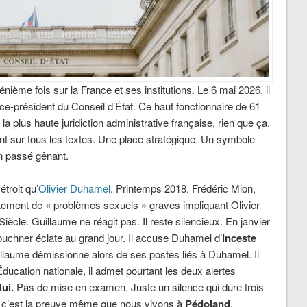
nième fois sur la France et ses institutions. Le 6 mai 2026, il
ce-président du Conseil d’État. Ce haut fonctionnaire de 61
 la plus haute juridiction administrative française, rien que ça.
ent sur tous les textes. Une place stratégique. Un symbole
un passé gênant.
troit qu’
Olivier Duhamel
. Printemps 2018. Frédéric Mion,
ctement de « problèmes sexuels » graves impliquant Olivier
iècle. Guillaume ne réagit pas. Il reste silencieux. En janvier
uchner éclate au grand jour. Il accuse Duhamel d’
inceste
llaume démissionne alors de ses postes liés à Duhamel. Il
Éducation nationale, il admet pourtant les deux alertes
ui.
Pas de mise en examen. Juste un silence qui dure trois
. c’est la preuve même que nous vivons à
Pédoland
.