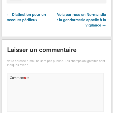
← Distinction pour un
Vols par ruse en Normandie
secours périlleux
: la gendarmerie appelle à la
vigilance →
Laisser un commentaire
Votre adresse e-mail ne sera pas publiée.
Les champs obligatoires sont
indiqués avec
*
*
Commentaire