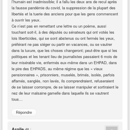
l’humain est inadmissible; il a fallu les deux ans de recul après
la fausse pandémie du covid, la suppression de la plupart des
libertés et la tuerie des anciens pour que les gens commencent
à ouvrir les yeux.
Ce n’est pas en remettant une lettre ou un poème, aussi
touchant soit-il, à des députés ou sénateurs qui ont votés les
lois liberticides, qui se sont abstenus ou ont fermés les yeux,
préférant ne pas siéger ou partir en vacances, ou se vautrer
dans la luxure, que les choses changeront; peut-être que si les
politiques et les tenant lieu de journalistes passaient 6 mois de
leur misérable vie, enfermés eux-même dans un EHPAD, dans
le pire des EHPADS, au même régime que les « vieux
pensionnaires », prisonniers, muselés, brimés, isolés, parfois
affamés, sanglés, non lavés, ils comprendraient, refuseraient
de se laisser corrompre, de se laisser manipuler et sortiraient le
nez de leur malsaine gamelle dans laquelle ils se vautrent
tous…
Répondre
Argile
dit :