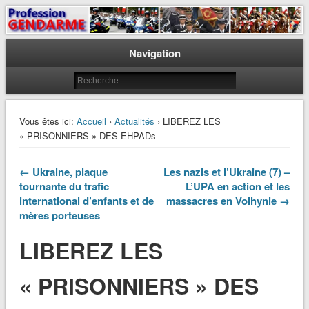
Le journal des gendarmes
Profession Gendarme
Navigation
Vous êtes ici:
Accueil
›
Actualités
› LIBEREZ LES
« PRISONNIERS » DES EHPADs
← Ukraine, plaque
Les nazis et l’Ukraine (7) –
tournante du trafic
L’UPA en action et les
international d’enfants et de
massacres en Volhynie →
mères porteuses
LIBEREZ LES
« PRISONNIERS » DES