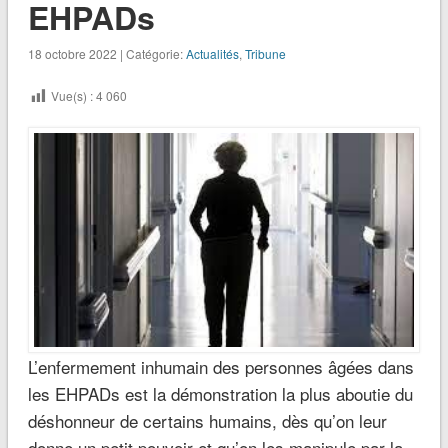
EHPADs
18 octobre 2022 | Catégorie:
Actualités
,
Tribune
Vue(s) :
4 060
L’enfermement inhumain des personnes âgées dans
les EHPADs est la démonstration la plus aboutie du
déshonneur de certains humains, dès qu’on leur
donne un petit pouvoir et qu’on les manipule par la