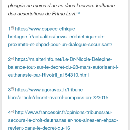
plongés en moins d’un an dans l’univers kafkaïen
.
des descriptions de Primo Levi
23
1
https://www.espace-ethique-

bretagne.fr/actualites/news_ereb/ethique-de-
proximite-et-ehpad-pour-un-dialogue-securisant/
2
https://m.alterinfo.net/Le-Dr-Nicole-Delepine-

balance-tout-sur-le-decret-du-28-mars-autorisant-l-
euthanasie-par-Rivotril_a154310.html
3
https://www.agoravox.fr/tribune-

libre/article/decret-rivotril-compassion-223015
4
http://www.francesoir.fr/opinions-tribunes/au-

secours-le-droit-deuthanasier-nos-aines-en-ehpad-
revient-dans-le-decret-du-16