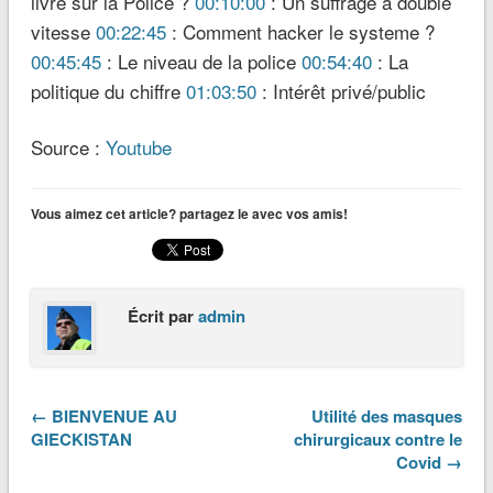
livre sur la Police ?
00:10:00
: Un suffrage à double
vitesse
00:22:45
: Comment hacker le systeme ?
00:45:45
: Le niveau de la police
00:54:40
: La
politique du chiffre
01:03:50
: Intérêt privé/public
Source :
Youtube
Vous aimez cet article? partagez le avec vos amis!
Écrit par
admin
← BIENVENUE AU
Utilité des masques
GIECKISTAN
chirurgicaux contre le
Covid →