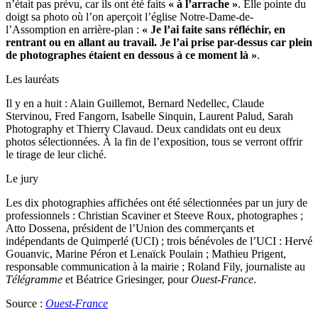
n’était pas prévu, car ils ont été faits
« à l’arrache »
. Elle pointe du
doigt sa photo où l’on aperçoit l’église Notre-Dame-de-
l’Assomption en arrière-plan :
« Je l’ai faite sans réfléchir, en
rentrant ou en allant au travail. Je l’ai prise par-dessus car plein
de photographes étaient en dessous à ce moment là »
.
Les lauréats
Il y en a huit : Alain Guillemot, Bernard Nedellec, Claude
Stervinou, Fred Fangorn, Isabelle Sinquin, Laurent Palud, Sarah
Photography et Thierry Clavaud. Deux candidats ont eu deux
photos sélectionnées. À la fin de l’exposition, tous se verront offrir
le tirage de leur cliché.
Le jury
Les dix photographies affichées ont été sélectionnées par un jury de
professionnels : Christian Scaviner et Steeve Roux, photographes ;
Atto Dossena, président de l’Union des commerçants et
indépendants de Quimperlé (UCI) ; trois bénévoles de l’UCI : Hervé
Gouanvic, Marine Péron et Lenaïck Poulain ; Mathieu Prigent,
responsable communication à la mairie ; Roland Fily, journaliste au
Télégramme
et Béatrice Griesinger, pour
Ouest-France
.
Source :
Ouest-France