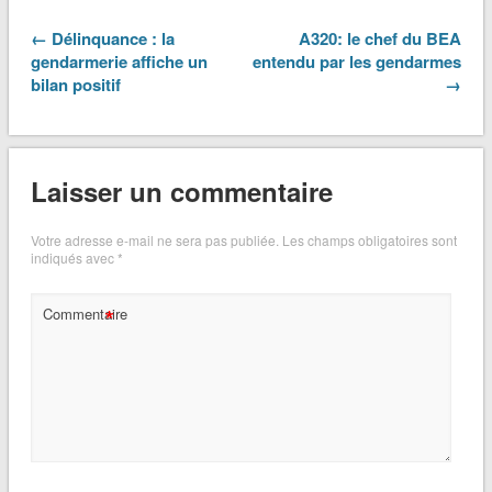
← Délinquance : la
A320: le chef du BEA
gendarmerie affiche un
entendu par les gendarmes
bilan positif
→
Laisser un commentaire
Votre adresse e-mail ne sera pas publiée.
Les champs obligatoires sont
indiqués avec
*
*
Commentaire