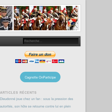
Cagnotte OnParticipe
ARTICLES RÉCENTS
Dieudonné joue chez un fan : sous la pression des
autorités, son hôte se retourne contre lui en plein