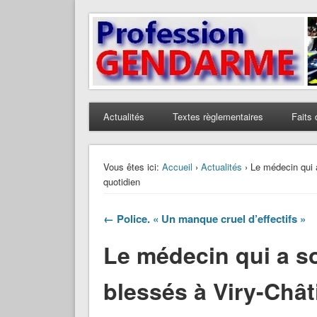
Profession Gendarme
Le journal des gendarmes
Actualités
Textes règlementaires
Faits 
Vous êtes ici:
Accueil
›
Actualités
› Le médecin qui a
quotidien
← Police. « Un manque cruel d’effectifs »
Le médecin qui a so
blessés à Viry-Chât