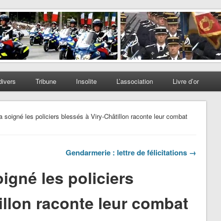
divers
Tribune
Insolite
L’association
Livre d’or
 soigné les policiers blessés à Viry-Châtillon raconte leur combat
Gendarmerie : lettre de félicitations →
igné les policiers
illon raconte leur combat