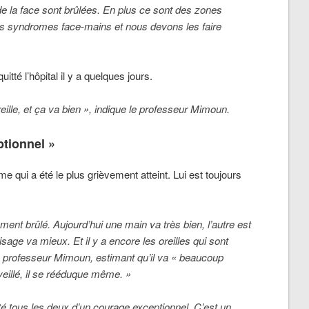
 de la face sont brûlées. En plus ce sont des zones
es syndromes face-mains et nous devons les faire
uitté l’hôpital il y a quelques jours.
reille, et ça va bien », indique le professeur Mimoun.
tionnel »
e qui a été le plus grièvement atteint. Lui est toujours
nt brûlé. Aujourd’hui une main va très bien, l’autre est
isage va mieux. Et il y a encore les oreilles qui sont
le professeur Mimoun, estimant qu’il va « beaucoup
éveillé, il se rééduque même. »
 été tous les deux d’un courage exceptionnel. C’est un