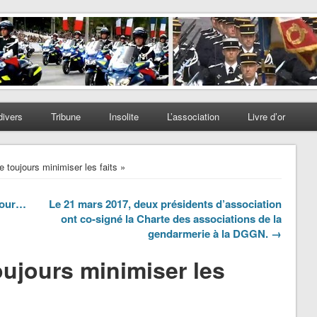
divers
Tribune
Insolite
L’association
Livre d’or
e toujours minimiser les faits »
pour…
Le 21 mars 2017, deux présidents d’association
ont co-signé la Charte des associations de la
gendarmerie à la DGGN. →
oujours minimiser les