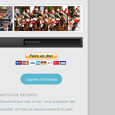
Cagnotte OnParticipe
ARTICLES RÉCENTS
Dieudonné joue chez un fan : sous la pression des
autorités, son hôte se retourne contre lui en plein