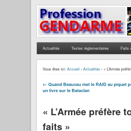
Profession Gendarme
Le journal des gendarmes
Actualités
Textes règlementaires
Faits 
Vous êtes ici:
Accueil
›
Actualités
› « L’Armée préfèr
← Quand Beauvau met le RAID au piquet 
un livre sur le Bataclan
« L’Armée préfère t
faits »