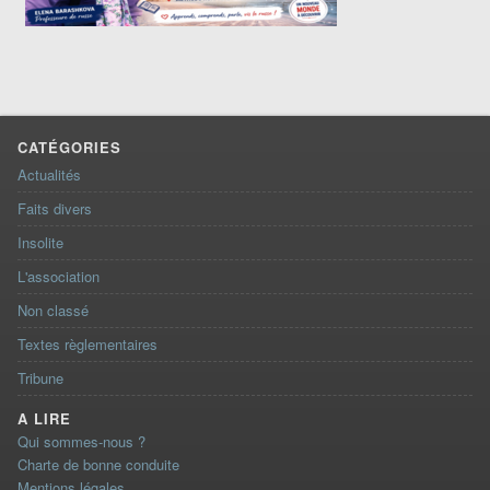
CATÉGORIES
Actualités
Faits divers
Insolite
L'association
Non classé
Textes règlementaires
Tribune
A LIRE
Qui sommes-nous ?
Charte de bonne conduite
Mentions légales