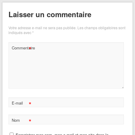
Laisser un commentaire
Votre adresse e-mail ne sera pas publiée.
Les champs obligatoires sont
indiqués avec
*
*
Commentaire
*
E-mail
*
Nom
Enregistrer mon nom, mon e-mail et mon site dans le