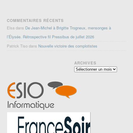
COMMENTAIRES RÉCENTS
Elsa
dans
De Jean-Michel à Brigitte Trogneux, mensonges à
l’Élysée. Rétrospective fil Pressibus de juillet 2026
Patrick Tiso
dans
Nouvelle victoire des complotistes
ARCHIVES
Archives