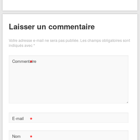
ferment les yeux
Miss Soleil Vert
dans
Louis Fouché « Rester médecin dans un
monde devenu fou »
ARCHIVES
Archives