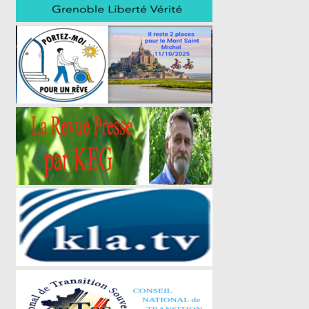
Non classé
Textes règlementaires
Tribune
A LIRE
Qui sommes-nous ?
Charte de bonne conduite
Mentions légales
Formulaire de contact
MÉTA
Connexion
Flux des publications
Flux des commentaires
Site de WordPress-FR
© 2026 Profession Gendarme