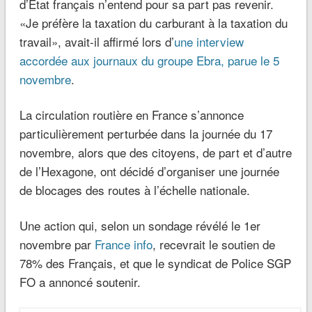
mois d’octobre, appelé ses cadres et élus à se
joindre aux gilets jaunes ; Laurent Wauquiez a de
son côté annoncé qu’il soutiendrait le mouvement en
Haute-Loire ; Nicolas Dupont-Aignan ou encore
Florian Philippot ont également affirmé être
solidaires de la journée de mobilisation du 17
novembre.
A gauche, le principal parti d’opposition, La France
insoumise, est aussi favorable à une telle
mobilisation. De fait, Jean-Luc Mélenchon a déclaré
qu’il souhaitait que cette journée soit un «succès».
La députée insoumise Mathilde Panot s’est
également prononcée sur le choix du gouvernement
de taxer le carburant, lors d’une récente intervention
à l’Assemblée nationale. Alors qu’elle a été publiée