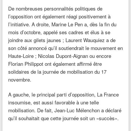
Vous aimez cet article? partagez le avec vos amis!
Écrit par
admin
← Avec 76 antécédents
Un policier municipal
judiciaires au compteur à
percuté par un
seulement 20 ans, il fonce
automobiliste ivre, devant la
volontairement avec sa
foire de Rouen →
voiture sur les policiers : le
parquet ne retient pas la
tentative d’homicide
Laisser un commentaire