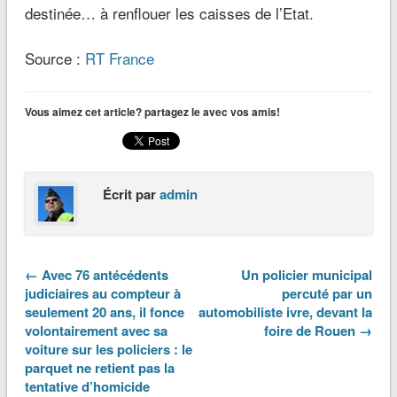
Cagnotte OnParticipe
ARTICLES RÉCENTS
Montage sur la destruction made in Macron
France/Algérie : dialogue à cœur ouvert. Avec Hicham Debili et Eric
Montana
COMMENTAIRES RÉCENTS
Treillis vert
dans
Alerte info ! C’est l’enfer à Gaza mais les médias