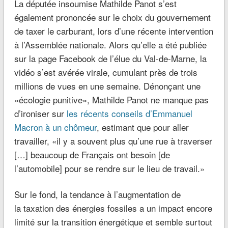
Votre adresse e-mail ne sera pas publiée.
Les champs obligatoires sont
indiqués avec
*
*
Commentaire
*
E-mail
*
Nom
Enregistrer mon nom, mon e-mail et mon site dans le
navigateur pour mon prochain commentaire.