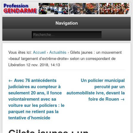
Le journal des gendarmes
Profession Gendarme
Navigation
Vous êtes ici:
Accueil
›
Actualités
› Gilets jaunes : un mouvement
«beauf largement d’extrême-droite» selon un correspondant de
Libération 12 nov. 2018, 14:13
← Avec 76 antécédents
Un policier municipal
judiciaires au compteur à
percuté par un
seulement 20 ans, il fonce
automobiliste ivre, devant la
volontairement avec sa
foire de Rouen →
voiture sur les policiers : le
parquet ne retient pas la
tentative d’homicide
Gilets jaunes : un