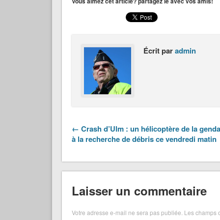
Vous aimez cet article? partagez le avec vos amis!
Écrit par
admin
← Crash d’Ulm : un hélicoptère de la gend
à la recherche de débris ce vendredi matin
Laisser un commentaire
Votre adresse e-mail ne sera pas publiée.
Les champs o