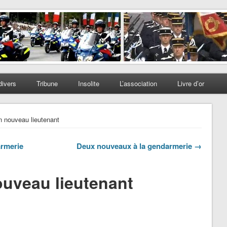
divers
Tribune
Insolite
L’association
Livre d’or
 nouveau lieutenant
armerie
Deux nouveaux à la gendarmerie →
uveau lieutenant