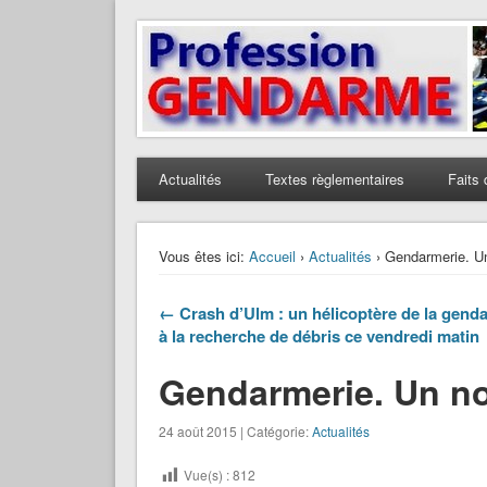
Profession Gendarme
Le journal des gendarmes
Actualités
Textes règlementaires
Faits 
Vous êtes ici:
Accueil
›
Actualités
› Gendarmerie. Un
← Crash d’Ulm : un hélicoptère de la gend
à la recherche de débris ce vendredi matin
Gendarmerie. Un no
24 août 2015 | Catégorie:
Actualités
Vue(s) :
812