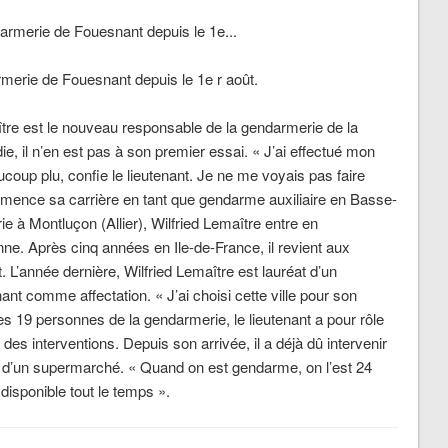
armerie de Fouesnant depuis le 1e r août.
aître est le nouveau responsable de la gendarmerie de la
, il n’en est pas à son premier essai. « J’ai effectué mon
coup plu, confie le lieutenant. Je ne me voyais pas faire
mmence sa carrière en tant que gendarme auxiliaire en Basse-
 à Montluçon (Allier), Wilfried Lemaître entre en
ne. Après cinq années en Ile-de-France, il revient aux
’année dernière, Wilfried Lemaître est lauréat d’un
ant comme affectation. « J’ai choisi cette ville pour son
es 19 personnes de la gendarmerie, le lieutenant a pour rôle
s des interventions. Depuis son arrivée, il a déjà dû intervenir
g d’un supermarché. « Quand on est gendarme, on l’est 24
 disponible tout le temps ».