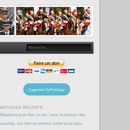
Cagnotte OnParticipe
ARTICLES RÉCENTS
Dieudonné joue chez un fan : sous la pression des
autorités, son hôte se retourne contre lui en plein