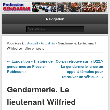
Le journal des gendarmes
Profession Gendarme
Navigation
Vous êtes ici:
Accueil
›
Actualités
› Gendarmerie. Le lieutenant
Wilfried Lemaître en poste
← Exposition « Histoire de
Corps retrouvé sur la D227-
gendarmes au Plessis-
La gendarmerie lance un
Robinson »
appel à témoins pour
retrouver un véhicule →
Gendarmerie. Le
lieutenant Wilfried