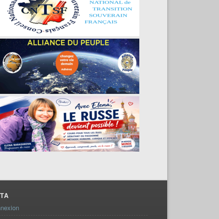
TA
nexion