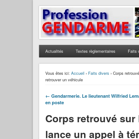
Profession Gendarme
Le journal des gendarmes
Actualités
Textes règlementaires
Faits 
Vous êtes ici:
Accueil
›
Faits divers
› Corps retrouvé
retrouver un véhicule
← Gendarmerie. Le lieutenant Wilfried Lem
en poste
Corps retrouvé sur
lance un appel à té