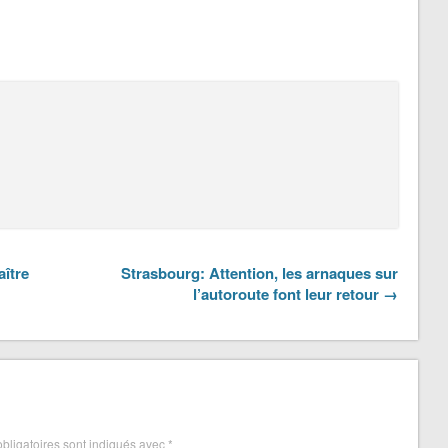
aître
Strasbourg: Attention, les arnaques sur
l’autoroute font leur retour →
bligatoires sont indiqués avec
*