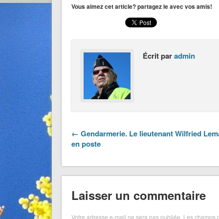
Vous aimez cet article? partagez le avec vos amis!
Écrit par
admin
← Gendarmerie. Le lieutenant Wilfried Lem
en poste
Laisser un commentaire
Votre adresse e-mail ne sera pas publiée.
Les champs o