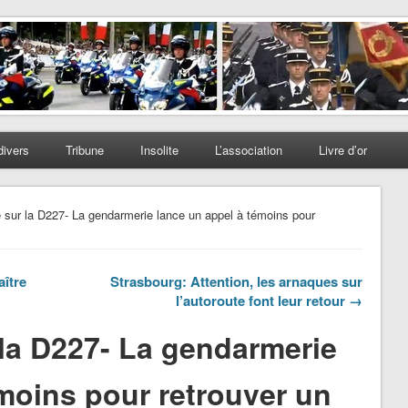
divers
Tribune
Insolite
L’association
Livre d’or
 sur la D227- La gendarmerie lance un appel à témoins pour
aître
Strasbourg: Attention, les arnaques sur
l’autoroute font leur retour →
 la D227- La gendarmerie
moins pour retrouver un