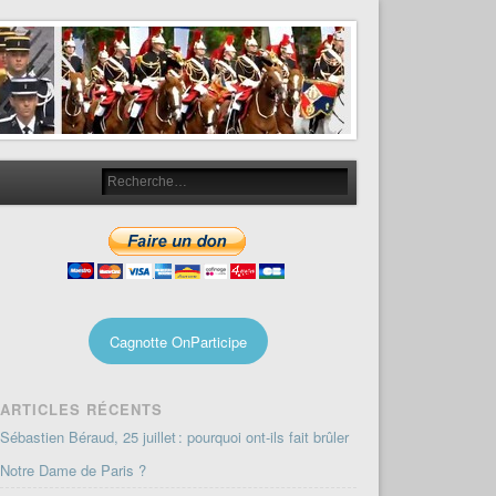
Cagnotte OnParticipe
ARTICLES RÉCENTS
Sébastien Béraud, 25 juillet : pourquoi ont-ils fait brûler
Notre Dame de Paris ?