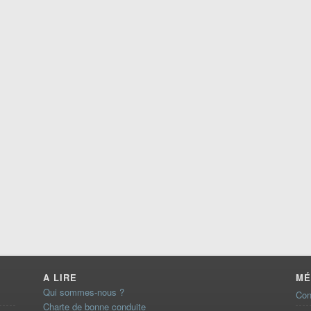
A LIRE
MÉ
Qui sommes-nous ?
Con
Charte de bonne conduite