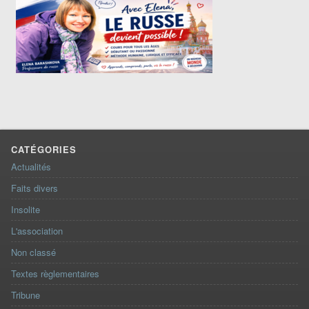
CATÉGORIES
Actualités
Faits divers
Insolite
L'association
Non classé
Textes règlementaires
Tribune