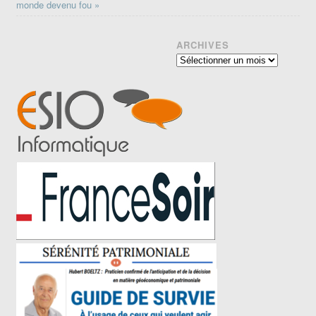
monde devenu fou »
ARCHIVES
Archives