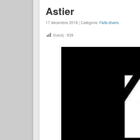
Astier
17 décembre 2018 | Catégorie:
Faits divers
Vue(s) :
639