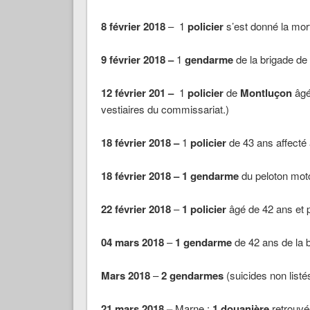
8 février 2018
– 1
policier
s’est donné la mort
9 février 2018 –
1
gendarme
de la brigade de
12 février 201 –
1
policier
de
Montluçon
âgé
vestiaires du commissariat.)
18 février 2018 –
1
policier
de 43 ans affecté
18 février 2018 – 1
gendarme
du peloton mot
22 février 2018
–
1 policier
âgé de 42 ans et 
04 mars 2018
–
1 gendarme
de 42 ans de la 
Mars 2018
–
2 gendarmes
(suicides non listé
21 mars 2018 –
Marne :
1 douanière
retrouvé