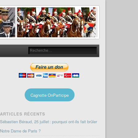
Cagnotte OnParticipe
ARTICLES RÉCENTS
Sébastien Béraud, 25 juillet : pourquoi ont-ils fait brûler
Notre Dame de Paris ?