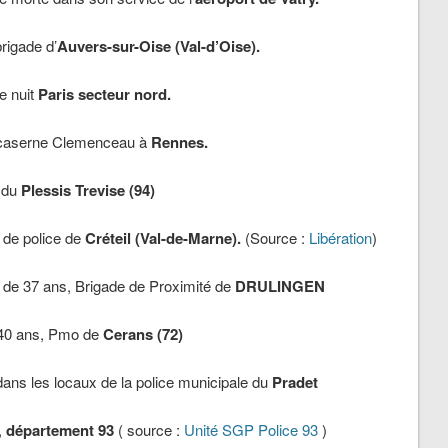
rigade d’
Auvers-sur-Oise (Val-d’Oise).
e nuit
Paris secteur nord.
, caserne Clemenceau à
Rennes.
 du
Plessis Trevise (94)
l de police de
Créteil (Val-de-Marne).
(Source :
Libération
)
 de 37 ans, Brigade de Proximité de
DRULINGEN
40 ans, Pmo de
Cerans (72)
dans les locaux de la police municipale du
Pradet
,
département 93
( source :
Unité SGP Police 93
)