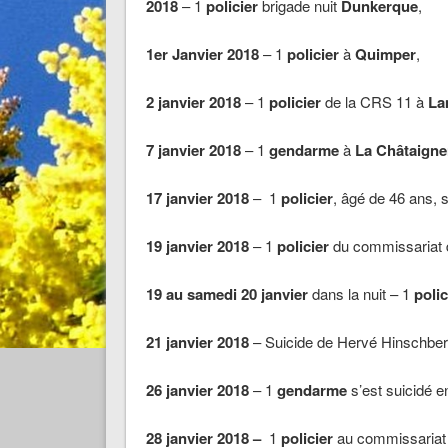
2018
– 1
policier
brigade nuit
Dunkerque
,
1er Janvier 2018
– 1
policier
à
Quimper
,
2 janvier 2018
– 1
policier
de la CRS 11 à
La
7 janvier 2018
– 1
gendarme
à
La Châtaigne
17 janvier 2018
– 1
policier
, âgé de 46 ans, 
19 janvier 2018
– 1
policier
du commissariat 
19 au samedi 20 janvier
dans la nuit – 1
polic
21 janvier
2018
– Suicide de Hervé Hinschbe
26 janvier 2018
–
1
gendarme
s’est suicidé e
28 janvier 2018 –
1
policier
au commissariat