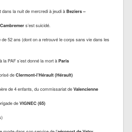
 dans la nuit de mercredi à jeudi à
Beziers
–
Cambremer
s’est suicidé.
 de 52 ans (dont on a retrouvé le corps sans vie dans les
 à la PAF s’est donné la mort à
Paris
orisé de
Clermont-l’Hérault
(Hérault)
père de 4 enfants, du commissariat de
Valencienne
brigade de
VIGNEC (65)
s)
e morte dans son service de l’
aéroport de Vatry.