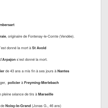
mbersart
raie
, originaire de Fontenay-le-Comte (Vendée).
s’est donné la mort à
St Avold
d’
Arpajon
s’est donné la mort.
ier
de 43 ans a mis fin à ses jours à
Nantes
rger,
policier
à
Freyming-Merlebach
n pleine séance de tirs à
Marseille
 de
Noisy-le-Grand
(Jonas G., 46 ans)