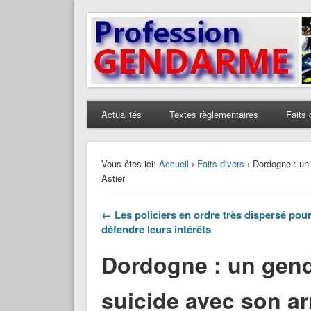
Profession Gendarme
Le journal des gendarmes
Actualités
Textes règlementaires
Faits 
Vous êtes ici:
Accueil
›
Faits divers
› Dordogne : un
Astier
← Les policiers en ordre très dispersé pou
défendre leurs intérêts
Dordogne : un gend
suicide avec son ar