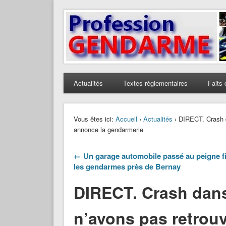
Profession Gendarme
Le journal des gendarmes
Actualités
Textes règlementaires
Faits 
Vous êtes ici:
Accueil
›
Actualités
› DIRECT. Crash d
annonce la gendarmerie
← Un garage automobile passé au peigne f
les gendarmes près de Bernay
DIRECT. Crash dans
n’avons pas retrouv