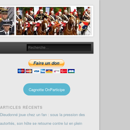
Cagnotte OnParticipe
ARTICLES RÉCENTS
Dieudonné joue chez un fan : sous la pression des
autorités, son hôte se retourne contre lui en plein