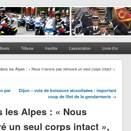
divers
Tribune
Insolite
L’association
Livre d’or
ans les Alpes : « Nous n’avons pas retrouvé un seul corps intact »,
in par
Dijon – vols de boissons alcoolisées : important
coup de filet de la gendarmerie →
 les Alpes : « Nous
é un seul corps intact »,