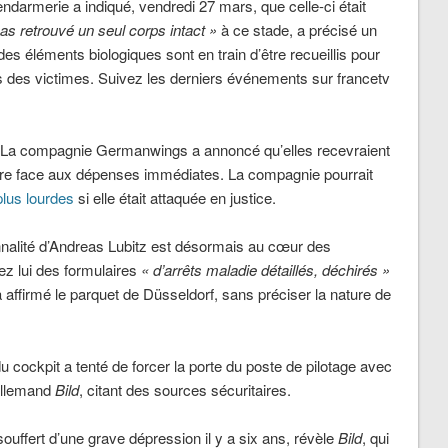
gendarmerie a indiqué, vendredi 27 mars, que celle-ci était
s retrouvé un seul corps intact »
à ce stade, a précisé un
es éléments biologiques sont en train d’être recueillis pour
des victimes. Suivez les derniers événements sur francetv
La compagnie Germanwings a annoncé qu’elles recevraient
aire face aux dépenses immédiates. La compagnie pourrait
us lourdes
si elle était attaquée en justice.
nalité d’Andreas Lubitz est désormais au cœur des
ez lui des formulaires
« d’arrêts maladie détaillés, déchirés »
a affirmé le parquet de Düsseldorf, sans préciser la nature de
u cockpit a tenté de forcer la porte du poste de pilotage avec
 allemand
Bild
, citant des sources sécuritaires.
ouffert d’une grave dépression il y a six ans, révèle
Bild
, qui