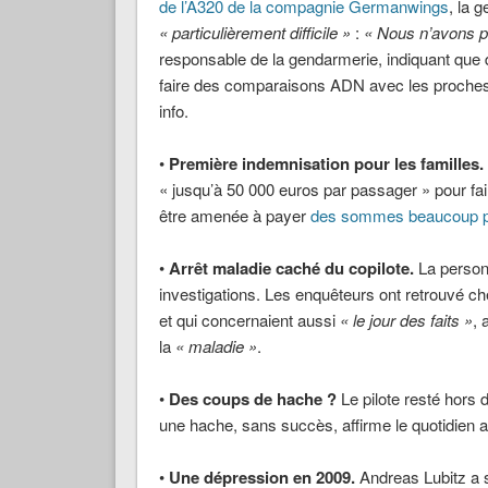
de l’A320 de la compagnie Germanwings
, la 
« particulièrement difficile »
:
« Nous n’avons pa
responsable de la gendarmerie, indiquant que d
faire des comparaisons ADN avec les proches 
info.
•
Première indemnisation pour les familles.
« jusqu’à 50 000 euros par passager » pour f
être amenée à payer
des sommes beaucoup pl
•
Arrêt maladie caché du copilote.
La person
investigations. Les enquêteurs ont retrouvé ch
et qui concernaient aussi
« le jour des faits »
, 
la
« maladie »
.
•
Des coups de hache ?
Le pilote resté hors d
une hache, sans succès, affirme le quotidien
•
Une dépression en 2009.
Andreas Lubitz a s