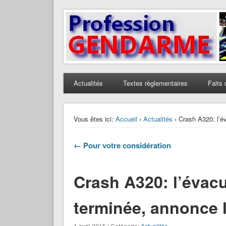
Profession Gendarme
Le journal des gendarmes
Actualités
Textes règlementaires
Faits 
Vous êtes ici:
Accueil
›
Actualités
› Crash A320: l’é
← Pour votre considération
Crash A320: l’évacu
terminée, annonce 
1 avril 2015 | Catégorie:
Actualités