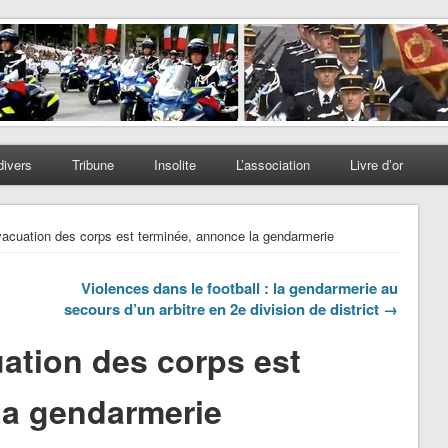
divers
Tribune
Insolite
L’association
Livre d’or
vacuation des corps est terminée, annonce la gendarmerie
Violences dans le football : la gendarmerie au
secours d’un arbitre en 2e division de district →
ation des corps est
la gendarmerie