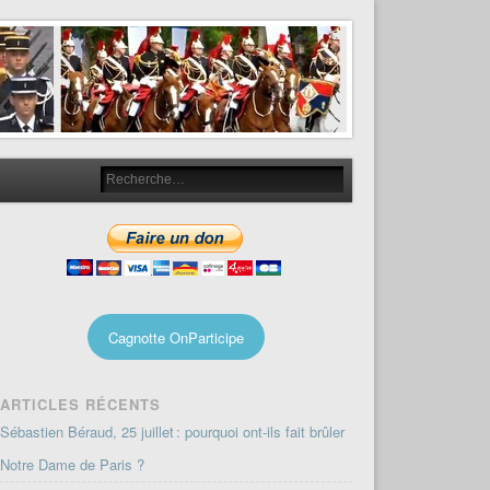
Cagnotte OnParticipe
ARTICLES RÉCENTS
Sébastien Béraud, 25 juillet : pourquoi ont-ils fait brûler
Notre Dame de Paris ?