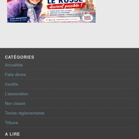
CATÉGORIES
Actualités
Faits divers
Insolite
L'association
Non classé
Textes règlementaires
Tribune
A LIRE