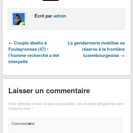
Écrit par
admin
← Couple abattu à
La gendarmerie mobilise sa
Foulayronnes (47) :
réserve à la frontière
l’homme recherché a été
luxembourgeoise →
interpellé
Laisser un commentaire
Votre adresse e-mail ne sera pas publiée.
Les champs obligatoires sont
indiqués avec
*
*
Commentaire