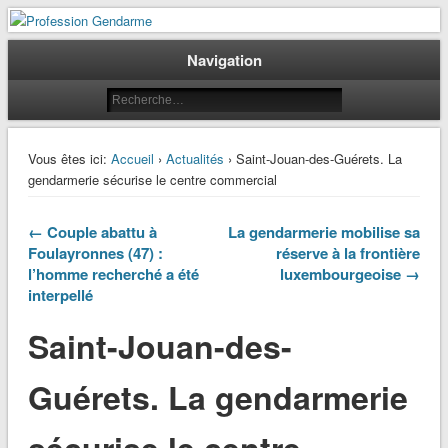
Le journal des gendarmes
Profession Gendarme
Navigation
Vous êtes ici:
Accueil
›
Actualités
› Saint-Jouan-des-Guérets. La
gendarmerie sécurise le centre commercial
← Couple abattu à
La gendarmerie mobilise sa
Foulayronnes (47) :
réserve à la frontière
l’homme recherché a été
luxembourgeoise →
interpellé
Saint-Jouan-des-
Guérets. La gendarmerie
sécurise le centre