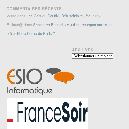
COMMENTAIRES RÉCENTS
Verso
dans
Les Cols du Souffle, Défi solidaire, été 2026
Enila68@
dans
Sébastien Béraud, 25 juillet : pourquoi ont-ils fait
brûler Notre Dame de Paris ?
ARCHIVES
Archives