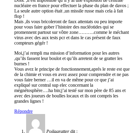
Donc ,il est impossible qu’il y ai une explosion de centrale
nucléaire en france pour effectuer la phase du plan de davos ;
La seule autre option était ,un missile russe mais cela à fait
flop !
Mais ,ils vous bricoleront de faux attentats ou peu importe
pour vous faire gober l’histoire des nucléotides qui se
promennent partout sur vôtre zone……….comme le méchant
virus avec des aux tests pcr et dans le cas présent de faux
compteurs gégér !
Moi,j’ai rempli ma mission d’information pour les autres
,qu’ils fassent leur boulot et qu’ils arretent de se gratter les
burnes !
Vous avez le principe de fonctionnement,aprés le reste est que
de la chimie et vous en avez assez pour comprendre et ne pas
vous faire berner …il en va de même pour ce que j’ai
expliqué sur central sup elec concernant la
mégnétosphère….ha bin;j’ai testé sur mon père de 85 ans et
avec des joueurs de boulles locaux et ils ont compris les
grandes lignes !
Répondre
Poilagratter
dit :