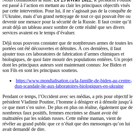
est passé à l’action en mettant au clair les principaux objectifs visés
par cette intervention. Pour lui, il ne s’agissait pas de la conquête de
l’Ukraine, mais d’un grand nettoyage de tout ce qui pouvait être ou
devenir une menace pour la sécurité de la Russie. Il faut croire qu’il
avait déjà un tableau assez sombre de cette réalité que ses divers
services avaient eu le temps d’évaluer.
Déjà nous pouvons constater que de nombreuses armes de toutes les
portées ont été découvertes et détruites. À ces dernières, il faut
ajouter tous ces laboratoires de fabrication d’armes chimiques et
biologiques, de quoi faire mourir des populations entières. Un projet
dont les principaux auteurs sont maintenant connus: Joe Biden et
son Fils en sont les principaux soutiens.
https://www.mondialisation.ca/la-famille-de-biden-au-centre-
dun-scandale-lie-aux-laboratoires-biologiques-en-ukraine
Pendant ce temps, l’Occident avec ses médias, a pris pour objectif le
président Vladimir Poutine, l’homme à dénigrer et à démolir jusqu’à
ce que mort s’en suive. De plus en plus on réalise, également que de
nombreux faux positifs, femmes enceintes se disant avoir été
maltraitées par les soldats russes. Cette même maman, vient de
révéler au grand public que ce n’était que des mensonges qu’on lui
avait demandé de dire.