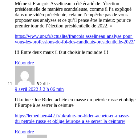
Même si François Asselineau a été écarté de l’élection
présidentielle de manière scandaleuse, comme il l’a expliqué
dans une vidéo précédente, cela ne l’empêche pas de vous
proposer ses analyses et ce qu’il pense être le mieux pour ce
premier tour de l’élection présidentielle de 2022. »
https://www.upr.fr/actualite/francois-asselineau-analyse-pour-
vous-les-professions-de-foi-des-candidats-presidentielle-2022/
!!! Entre deux maux il faut choisir le moindre !!!
Répondre
JD
dit :
9 avril 2022 à 2 h 06 min
Ukraine : Joe Biden achète en masse du pétrole russe et oblige
l’Europe à se serrer la ceinture
https://lemediaen442.fr/ukraine-joe-biden-achete-en-masse-
du-petrole-russe-et-oblige-leurope-a-se-serrer-la-ceinture/
Répondre