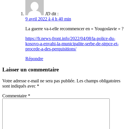
JD
dit :
9 avril 2022 à 4 h 40 min
La guerre va-t-elle recommencer en « Yougoslavie » ?
https://fr.news-front.info/2022/04/08/la-police-du-
kosovo-a-envahi-la-municipalite-serbe-de-strpce-et-
procede-a-des-perquisitions/
Répondre
Laisser un commentaire
Votre adresse e-mail ne sera pas publiée.
Les champs obligatoires
sont indiqués avec
*
Commentaire
*