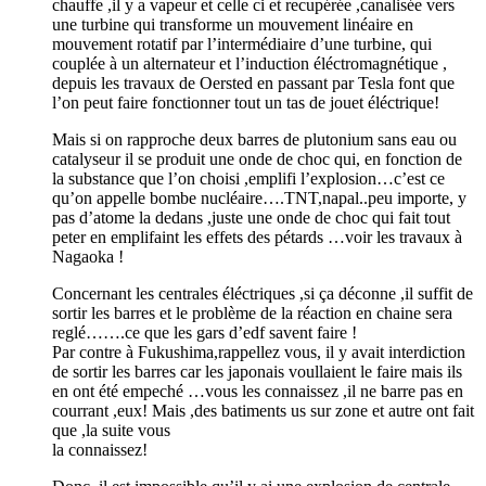
chauffe ,il y a vapeur et celle ci et recupérée ,canalisée vers
une turbine qui transforme un mouvement linéaire en
mouvement rotatif par l’intermédiaire d’une turbine, qui
couplée à un alternateur et l’induction éléctromagnétique ,
depuis les travaux de Oersted en passant par Tesla font que
l’on peut faire fonctionner tout un tas de jouet éléctrique!
Mais si on rapproche deux barres de plutonium sans eau ou
catalyseur il se produit une onde de choc qui, en fonction de
la substance que l’on choisi ,emplifi l’explosion…c’est ce
qu’on appelle bombe nucléaire….TNT,napal..peu importe, y
pas d’atome la dedans ,juste une onde de choc qui fait tout
peter en emplifaint les effets des pétards …voir les travaux à
Nagaoka !
Concernant les centrales éléctriques ,si ça déconne ,il suffit de
sortir les barres et le problème de la réaction en chaine sera
reglé…….ce que les gars d’edf savent faire !
Par contre à Fukushima,rappellez vous, il y avait interdiction
de sortir les barres car les japonais voullaient le faire mais ils
en ont été empeché …vous les connaissez ,il ne barre pas en
courrant ,eux! Mais ,des batiments us sur zone et autre ont fait
que ,la suite vous
la connaissez!