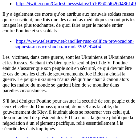
https://twitter.com/CarlesChess/status/1510960246260486149
Il y a également ces morts qu’on attribue aux mauvais soldats russes
qui ressuscitent, une fois que les caméras médiatiques en ont pris les
images les plus touchantes, de quoi faire rager le monde entier
contre Poutine et ses soldats.
https://www.telesurtv.net/canciller-ruso-califica-provocacion-
supuesta-masacre-bucha-ucrania/2022/04/04
Les victimes, dans cette guerre, sont les Ukrainiens et Ukrainiennes
et les Russes. Sachant très bien que le seul objectif de V. Poutine
était de s’assurer que son peuple soit en sécurité, ce qui devrait être
le cas de tous les chefs de gouvernements. Joe Biden a choisi la
guerre. Le peuple ukrainien n’aura été qu’une chair à canon alors
que les maitre du monde se gardent bien de se mouiller dans
pareilles circonstances.
S’il faut dénigrer Poutine pour assurer la sécurité de son peuple et de
ceux et celles du Donbass qui sont, depuis 8 ans la cible, du
gouvernement de Kiev, il faudrait alors se retourner vers celui qui,
de son fauteuil de président des É.U. a choisi la guerre plutôt que la
négociation à un règlement pacifique, relié essentiellement à la
sécurité des états impliqués.