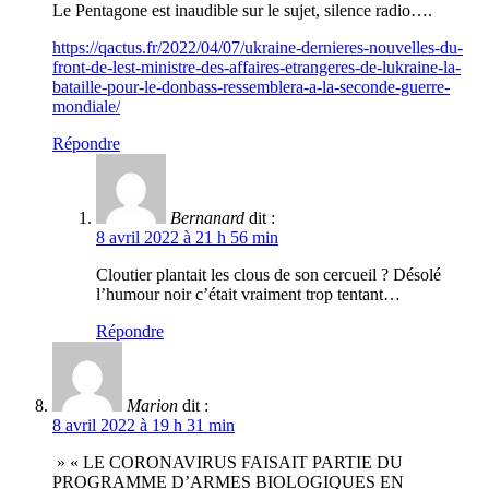
Le Pentagone est inaudible sur le sujet, silence radio….
https://qactus.fr/2022/04/07/ukraine-dernieres-nouvelles-du-
front-de-lest-ministre-des-affaires-etrangeres-de-lukraine-la-
bataille-pour-le-donbass-ressemblera-a-la-seconde-guerre-
mondiale/
Répondre
Bernanard
dit :
8 avril 2022 à 21 h 56 min
Cloutier plantait les clous de son cercueil ? Désolé
l’humour noir c’était vraiment trop tentant…
Répondre
Marion
dit :
8 avril 2022 à 19 h 31 min
» « LE CORONAVIRUS FAISAIT PARTIE DU
PROGRAMME D’ARMES BIOLOGIQUES EN