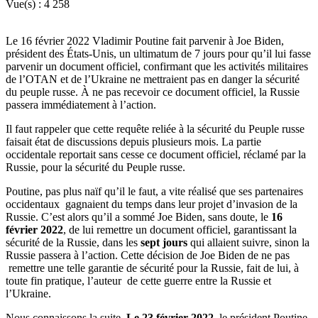
Vue(s) :
4 258
Le 16 février 2022 Vladimir Poutine fait parvenir à Joe Biden,
président des États-Unis, un ultimatum de 7 jours pour qu’il lui fasse
parvenir un document officiel, confirmant que les activités militaires
de l’OTAN et de l’Ukraine ne mettraient pas en danger la sécurité
du peuple russe. À ne pas recevoir ce document officiel, la Russie
passera immédiatement à l’action.
Il faut rappeler que cette requête reliée à la sécurité du Peuple russe
faisait état de discussions depuis plusieurs mois. La partie
occidentale reportait sans cesse ce document officiel, réclamé par la
Russie, pour la sécurité du Peuple russe.
Poutine, pas plus naïf qu’il le faut, a vite réalisé que ses partenaires
occidentaux gagnaient du temps dans leur projet d’invasion de la
Russie. C’est alors qu’il a sommé Joe Biden, sans doute, le
16
février 2022
, de lui remettre un document officiel, garantissant la
sécurité de la Russie, dans les
sept jours
qui allaient suivre, sinon la
Russie passera à l’action. Cette décision de Joe Biden de ne pas
remettre une telle garantie de sécurité pour la Russie, fait de lui, à
toute fin pratique, l’auteur de cette guerre entre la Russie et
l’Ukraine.
Nous connaissons la suite.
Le 23 février 2022
, le président Poutine