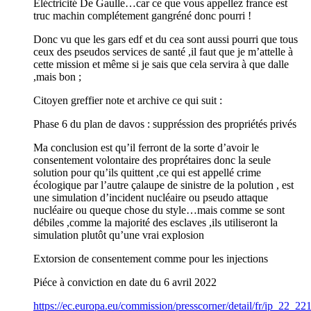
Eléctricité De Gaulle…car ce que vous appellez france est
truc machin complétement gangréné donc pourri !
Donc vu que les gars edf et du cea sont aussi pourri que tous
ceux des pseudos services de santé ,il faut que je m’attelle à
cette mission et même si je sais que cela servira à que dalle
,mais bon ;
Citoyen greffier note et archive ce qui suit :
Phase 6 du plan de davos : suppréssion des propriétés privés
Ma conclusion est qu’il ferront de la sorte d’avoir le
consentement volontaire des proprétaires donc la seule
solution pour qu’ils quittent ,ce qui est appellé crime
écologique par l’autre çalaupe de sinistre de la polution , est
une simulation d’incident nucléaire ou pseudo attaque
nucléaire ou queque chose du style…mais comme se sont
débiles ,comme la majorité des esclaves ,ils utiliseront la
simulation plutôt qu’une vrai explosion
Extorsion de consentement comme pour les injections
Piéce à conviction en date du 6 avril 2022
https://ec.europa.eu/commission/presscorner/detail/fr/ip_22_22