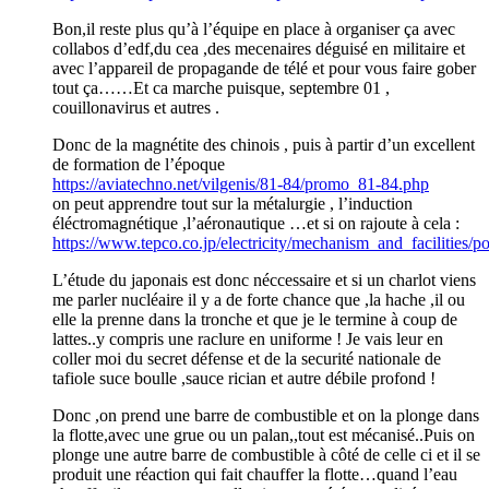
Bon,il reste plus qu’à l’équipe en place à organiser ça avec
collabos d’edf,du cea ,des mecenaires déguisé en militaire et
avec l’appareil de propagande de télé et pour vous faire gober
tout ça……Et ca marche puisque, septembre 01 ,
couillonavirus et autres .
Donc de la magnétite des chinois , puis à partir d’un excellent
de formation de l’époque
https://aviatechno.net/vilgenis/81-84/promo_81-84.php
on peut apprendre tout sur la métalurgie , l’induction
éléctromagnétique ,l’aéronautique …et si on rajoute à cela :
https://www.tepco.co.jp/electricity/mechanism_and_facilities/
L’étude du japonais est donc néccessaire et si un charlot viens
me parler nucléaire il y a de forte chance que ,la hache ,il ou
elle la prenne dans la tronche et que je le termine à coup de
lattes..y compris une raclure en uniforme ! Je vais leur en
coller moi du secret défense et de la securité nationale de
tafiole suce boulle ,sauce rician et autre débile profond !
Donc ,on prend une barre de combustible et on la plonge dans
la flotte,avec une grue ou un palan,,tout est mécanisé..Puis on
plonge une autre barre de combustible à côté de celle ci et il se
produit une réaction qui fait chauffer la flotte…quand l’eau