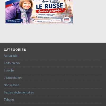
CATÉGORIES
Actualités
Faits divers
Insolite
L'association
Non classé
Textes règlementaires
Tribune