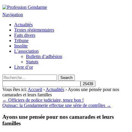
Profession Gendarme
Le journal des gendarmes
Navigation
Actualités
Textes règlementaires
Faits divers
Tribune
Insolite
L’association
Bulletin d’adhésion
Statuts
Livre d’or
Vous êtes ici:
Accueil
›
Actualités
› Ayons une pensée pour nos
camarades et leurs familles
← Officiers de police judiciaire, tenez bon !
Quissac: la Gendarmerie effectue une série de contrôles →
Ayons une pensée pour nos camarades et leurs
familles