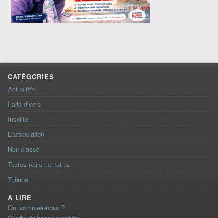
CATÉGORIES
Actualités
Faits divers
Insolite
L'association
Non classé
Textes règlementaires
Tribune
A LIRE
Qui sommes-nous ?
Charte de bonne conduite