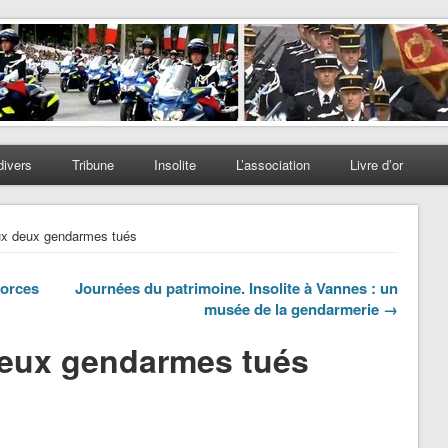
divers
Tribune
Insolite
L’association
Livre d’or
x deux gendarmes tués
forces
Journées du patrimoine. Insolite à Vannes : un
musée de la gendarmerie →
eux gendarmes tués