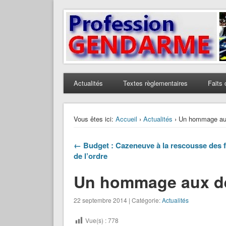
Profession Gendarme
Le journal des gendarmes
Actualités
Textes règlementaires
Faits 
Vous êtes ici:
Accueil
›
Actualités
› Un hommage au
← Budget : Cazeneuve à la rescousse des 
de l’ordre
Un hommage aux d
22 septembre 2014 | Catégorie:
Actualités
Vue(s) :
778