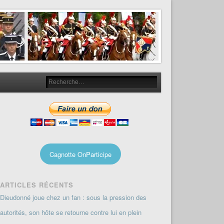
Cagnotte OnParticipe
ARTICLES RÉCENTS
Dieudonné joue chez un fan : sous la pression des
autorités, son hôte se retourne contre lui en plein