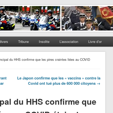
divers
Tribune
Insolite
L’association
Livre d’or
incipal du HHS confirme que les pires craintes liées au COVID
rant
Le Japon confirme que les « vaccins » contre la
par
Covid ont tué plus de 600 000 citoyens →
cipal du HHS confirme que