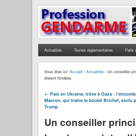
Profession Gendarme
Le journal des gendarmes
Actualités
Textes règlementaires
Faits 
Vous êtes ici:
Accueil
›
Actualités
› Un conseiller pr
étaient fondées
← Paix en Ukraine, trêve à Gaza : l’encomb
Macron, qui traîne le boulet Brichel, exclu 
Trump
Un conseiller prin