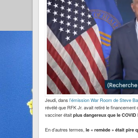
Jeudi, dans
l’émission War Room de Steve B
révélé que RFK Jr. avait retiré le financemen
vacciner était
plus dangereux que le COVID
En d’autres termes,
le « remède » était pire 