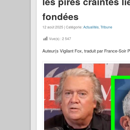
les pires craintes l
fondées
12 août 2025 | Catégorie:
Actualités
,
Tribune
Vue(s) :
2 547
Auteur(s Vigilant Fox, traduit par France-Soir 