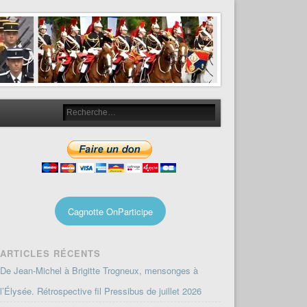
Cagnotte OnParticipe
ARTICLES RÉCENTS
De Jean-Michel à Brigitte Trogneux, mensonges à
l’Élysée. Rétrospective fil Pressibus de juillet 2026