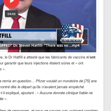
, le Dr Hatfill a attesté que les fabricants de vaccins
n’ont
r garantir que leurs injections étaient sûres et « ont
e ».
a remis en question… Pfizer voulait un moratoire de [75] ans
montré dès le départ qu’ils n’avaient jamais empêché
-t-il expliqué, ajoutant : «
Aucune donnée clinique fiable ne
die
».
lliers de personnes, et nous ne savons pas vraiment combien