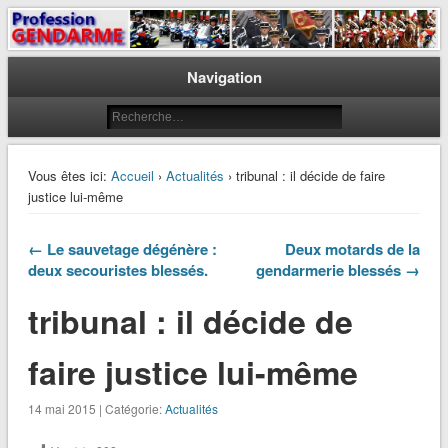
Le journal des gendarmes
Profession Gendarme
Navigation
Vous êtes ici:
Accueil
›
Actualités
› tribunal : il décide de faire
justice lui-même
← Le sauvetage dégénère :
Deux motards de la
deux secouristes blessés.
gendarmerie blessés →
tribunal : il décide de
faire justice lui-même
14 mai 2015 | Catégorie:
Actualités