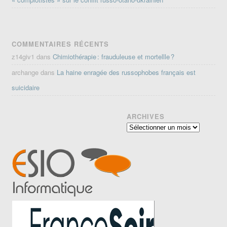
COMMENTAIRES RÉCENTS
z14giv1
dans
Chimiothérapie : frauduleuse et mortellle ?
archange
dans
La haine enragée des russophobes français est
suicidaire
ARCHIVES
Archives