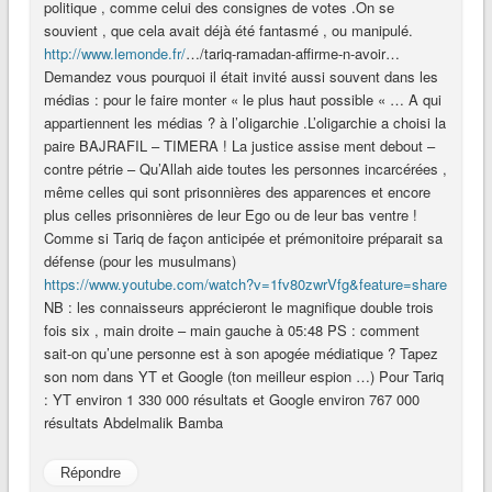
politique , comme celui des consignes de votes .On se
souvient , que cela avait déjà été fantasmé , ou manipulé.
http://www.lemonde.fr/
…/tariq-ramadan-affirme-n-avoir…
Demandez vous pourquoi il était invité aussi souvent dans les
médias : pour le faire monter « le plus haut possible « … A qui
appartiennent les médias ? à l’oligarchie .L’oligarchie a choisi la
paire BAJRAFIL – TIMERA ! La justice assise ment debout –
contre pétrie – Qu’Allah aide toutes les personnes incarcérées ,
même celles qui sont prisonnières des apparences et encore
plus celles prisonnières de leur Ego ou de leur bas ventre !
Comme si Tariq de façon anticipée et prémonitoire préparait sa
défense (pour les musulmans)
https://www.youtube.com/watch?v=1fv80zwrVfg&feature=share
NB : les connaisseurs apprécieront le magnifique double trois
fois six , main droite – main gauche à 05:48 PS : comment
sait-on qu’une personne est à son apogée médiatique ? Tapez
son nom dans YT et Google (ton meilleur espion …) Pour Tariq
: YT environ 1 330 000 résultats et Google environ 767 000
résultats Abdelmalik Bamba
Répondre