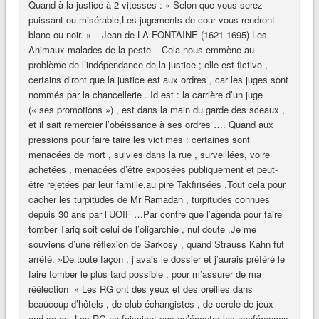
Quand à la justice à 2 vitesses : « Selon que vous serez
puissant ou misérable,Les jugements de cour vous rendront
blanc ou noir. » – Jean de LA FONTAINE (1621-1695) Les
Animaux malades de la peste – Cela nous emmène au
problème de l’indépendance de la justice ; elle est fictive ,
certains diront que la justice est aux ordres , car les juges sont
nommés par la chancellerie . Id est : la carrière d’un juge
(« ses promotions ») , est dans la main du garde des sceaux ,
et il sait remercier l’obéissance à ses ordres …. Quand aux
pressions pour faire taire les victimes : certaines sont
menacées de mort , suivies dans la rue , surveillées, voire
achetées , menacées d’être exposées publiquement et peut-
être rejetées par leur famille,au pire Takfirisées .Tout cela pour
cacher les turpitudes de Mr Ramadan , turpitudes connues
depuis 30 ans par l’UOIF …Par contre que l’agenda pour faire
tomber Tariq soit celui de l’oligarchie , nul doute .Je me
souviens d’une réflexion de Sarkosy , quand Strauss Kahn fut
arrêté. »De toute façon , j’avais le dossier et j’aurais préféré le
faire tomber le plus tard possible , pour m’assurer de ma
réélection » Les RG ont des yeux et des oreilles dans
beaucoup d’hôtels , de club échangistes , de cercle de jeux
and so on .Les RG ne faisaient pas qu’écouter les conférences