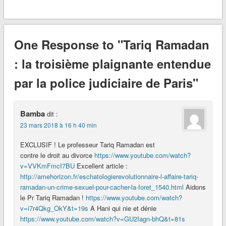
One Response to "Tariq Ramadan
: la troisième plaignante entendue
par la police judiciaire de Paris"
Bamba
dit :
23 mars 2018 à 16 h 40 min
EXCLUSIF ! Le professeur Tariq Ramadan est
contre le droit au divorce
https://www.youtube.com/watch?
v=VVKmFmcI7BU
Excellent article :
http://amehorizon.fr/eschatologierevolutionnaire-l-affaire-tariq-
ramadan-un-crime-sexuel-pour-cacher-la-foret_1540.html
Aidons
le Pr Tariq Ramadan !
https://www.youtube.com/watch?
v=i7r4Qkg_OkY&t=19s
A Hani qui nie et dénie
https://www.youtube.com/watch?v=GU2Iagn-bhQ&t=81s