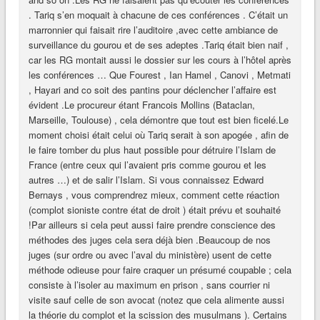
. Tariq s’en moquait à chacune de ces conférences . C’était un
marronnier qui faisait rire l’auditoire ,avec cette ambiance de
surveillance du gourou et de ses adeptes .Tariq était bien naif ,
car les RG montait aussi le dossier sur les cours à l’hôtel après
les conférences … Que Fourest , Ian Hamel , Canovi , Metmati
, Hayari and co soit des pantins pour déclencher l’affaire est
évident .Le procureur étant Francois Mollins (Bataclan,
Marseille, Toulouse) , cela démontre que tout est bien ficelé.Le
moment choisi était celui où Tariq serait à son apogée , afin de
le faire tomber du plus haut possible pour détruire l’Islam de
France (entre ceux qui l’avaient pris comme gourou et les
autres …) et de salir l’Islam. Si vous connaissez Edward
Bernays , vous comprendrez mieux, comment cette réaction
(complot sioniste contre état de droit ) était prévu et souhaité
!Par ailleurs si cela peut aussi faire prendre conscience des
méthodes des juges cela sera déjà bien .Beaucoup de nos
juges (sur ordre ou avec l’aval du ministère) usent de cette
méthode odieuse pour faire craquer un présumé coupable ; cela
consiste à l’isoler au maximum en prison , sans courrier ni
visite sauf celle de son avocat (notez que cela alimente aussi
la théorie du complot et la scission des musulmans ). Certains