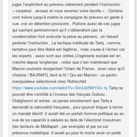
juges l’explicitent au prévenu clairement pendant l’instruction :
« coopérez , avouez et vous reverrez votre famille » . Certains
vont même jusqu’à mettre la compagne du prévenu en garde à
vue ,voir en détention provisoire . Parlons aussi de ces juges
qui sachant pertinemment qu’il n’obtiendront pas la
condamnation font exécuter la peine au prévenu , en faisant
perdurer l’instruction . La tactique médicale de Tariq , comme
tentative pour être libéré est légitime , mais vouée à l’échec car
les experts , aussi sont aux ordres.L’Ingénierie sociale est en
marche depuis longtemps ; notez que c’est maintenant que
Macron souhaite réorganiser l’Islam de France , avec ceux qu’il
choisira ! BAJRAFIL tient le fil ! Qui est Macron : un pantin
manipulateur sélectionné chez Rothschild
https://www.youtube.com/watch?v=SlciL62fMrY&t=1s
Tariq ne
pouvait être contrôlé à l’inverse des français Oubrou ,
Chalghoumi et autres- Je pense sincèrement que Tariq a
demandé la nationalité française , pour pouvoir briguer à terme
un mandat électif ;il aurait été un parfait homme politique au au
vue de sa capacité à séduire au delà de l’électorat musulman
(les lecteurs de Médiapart , par exemple) et par sa sur
présence médiatique .Il aurait pu pour le moins avoir un poids