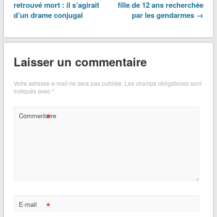
retrouvé mort : il s’agirait
fille de 12 ans recherchée
d’un drame conjugal
par les gendarmes →
Laisser un commentaire
Votre adresse e-mail ne sera pas publiée.
Les champs obligatoires sont
indiqués avec
*
*
Commentaire
*
E-mail