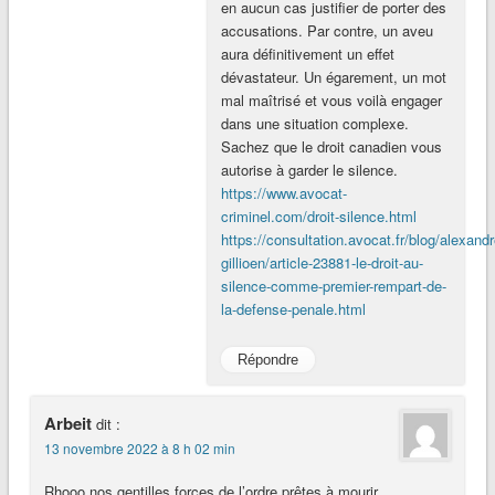
en aucun cas justifier de porter des
accusations. Par contre, un aveu
aura définitivement un effet
dévastateur. Un égarement, un mot
mal maîtrisé et vous voilà engager
dans une situation complexe.
Sachez que le droit canadien vous
autorise à garder le silence.
https://www.avocat-
criminel.com/droit-silence.html
https://consultation.avocat.fr/blog/alexandr
gillioen/article-23881-le-droit-au-
silence-comme-premier-rempart-de-
la-defense-penale.html
Répondre
Arbeit
dit :
13 novembre 2022 à 8 h 02 min
Rhooo nos gentilles forces de l’ordre prêtes à mourir