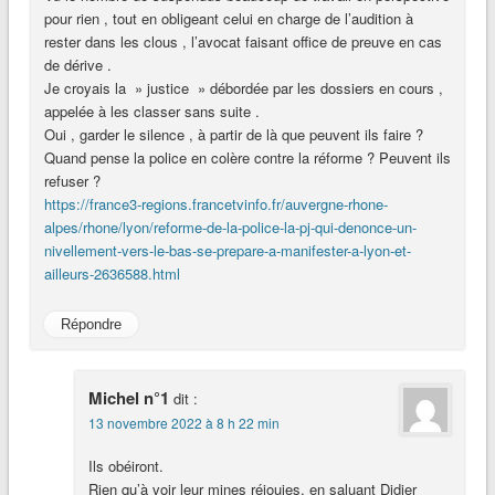
pour rien , tout en obligeant celui en charge de l’audition à
rester dans les clous , l’avocat faisant office de preuve en cas
de dérive .
Je croyais la » justice » débordée par les dossiers en cours ,
appelée à les classer sans suite .
Oui , garder le silence , à partir de là que peuvent ils faire ?
Quand pense la police en colère contre la réforme ? Peuvent ils
refuser ?
https://france3-regions.francetvinfo.fr/auvergne-rhone-
alpes/rhone/lyon/reforme-de-la-police-la-pj-qui-denonce-un-
nivellement-vers-le-bas-se-prepare-a-manifester-a-lyon-et-
ailleurs-2636588.html
Répondre
Michel n°1
dit :
13 novembre 2022 à 8 h 22 min
Ils obéiront.
Rien qu’à voir leur mines réjouies, en saluant Didier