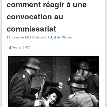
comment réagir à une
convocation au
commissariat
13 novembre 2022 | Catégorie:
Actualités
,
Tribune
Vue(s) :
6 056