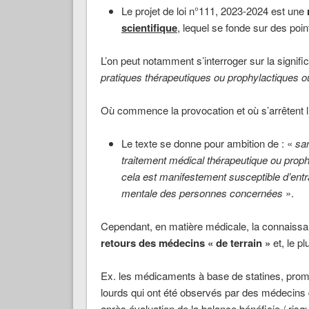
Le projet de loi n°111, 2023-2024 est une
scientifique
, lequel se fonde sur des poin
L’on peut notamment s’interroger sur la signifi
pratiques
thérapeutiques ou prophylactiques 
Où commence la provocation et où s’arrêtent l’
Le texte se donne pour ambition de : «
san
traitement médical thérapeutique ou proph
cela est manifestement susceptible d’ent
mentale des personnes concernées
».
Cependant, en matière médicale, la connaiss
retours des
médecins « de terrain »
et, le p
Ex. les médicaments à base de statines, promu
lourds qui ont été observés par des médecins de
après évaluation de la balance bénéficie / risqu