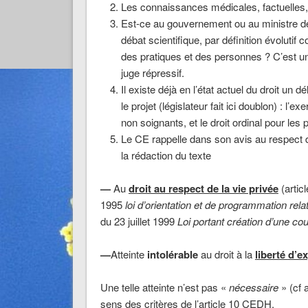
Les connaissances médicales, factuelles, 
Est-ce au gouvernement ou au ministre de 
débat scientifique, par définition évolut
des pratiques et des personnes ? C’est u
juge répressif.
Il existe déjà en l’état actuel du droit un d
le projet (législateur fait ici doublon) : l
non soignants, et le droit ordinal pour les 
Le CE rappelle dans son avis au respect d
la rédaction du texte
—
Au
droit au respect de la vie privée
(artic
1995
loi
d’orientation et de programmation relat
du 23 juillet 1999
Loi portant création d’une co
—
Atteinte
intolérable
au droit à la
liberté
d’e
Une telle atteinte n’est pas «
nécessaire
» (cf 
sens des critères de l’article 10 CEDH.