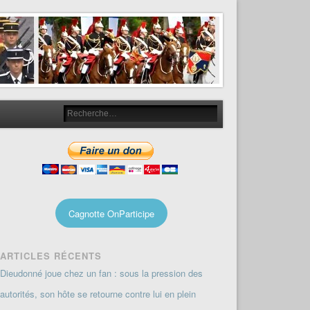
Cagnotte OnParticipe
ARTICLES RÉCENTS
Dieudonné joue chez un fan : sous la pression des
autorités, son hôte se retourne contre lui en plein