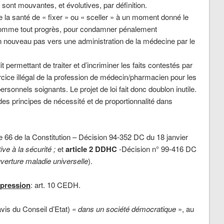
sont mouvantes, et évolutives, par définition.
la santé de « fixer » ou « sceller » à un moment donné le
if comme tout progrès, pour condamner pénalement
n nouveau pas vers une administration de la médecine par le
élit permettant de traiter et d’incriminer les faits contestés par
’exercice illégal de la profession de médecin/pharmacien pour les
personnels soignants. Le projet de loi fait donc doublon inutile.
es principes de nécessité et de proportionnalité dans
le 66 de la Constitution – Décision 94-352 DC du 18 janvier
ive à la sécurité
;
et
article 2 DDHC
-Décision n° 99-416 DC
uverture maladie universelle
).
xpression
: art. 10 CEDH.
avis du Conseil d’Etat)
« dans un société démocratique
», au