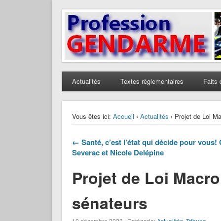
Profession Gendarme
Le journal des gendarmes
Actualités
Textes règlementaires
Faits 
Vous êtes ici:
Accueil
›
Actualités
› Projet de Loi Ma
← Santé, c’est l’état qui décide pour vous! 
Severac et Nicole Delépine
Projet de Loi Macro
sénateurs
10 décembre 2023 | Catégorie:
Actualités
,
Tribune