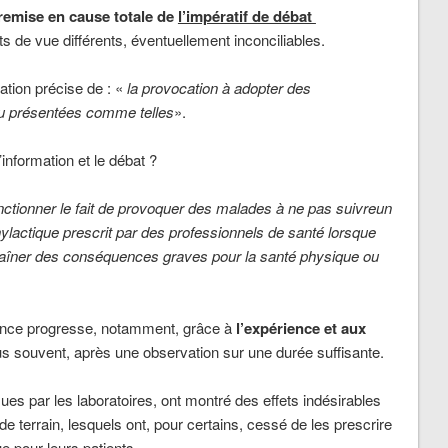
remise en cause totale de
l’impératif de débat
ts de vue différents, éventuellement inconciliables.
cation précise de : «
la provocation à adopter des
ou présentées comme telles
».
information et le débat ?
ctionner le fait de provoquer des malades à ne pas suivre
un
ylactique prescrit par des professionnels de santé
lorsque
raîner des conséquences graves pour la santé physique ou
ance progresse, notamment, grâce à
l’expérience et aux
lus souvent, après une observation sur une durée suffisante.
es par les laboratoires, ont montré des effets indésirables
 terrain, lesquels ont, pour certains, cessé de les prescrire
e pour leurs patients.