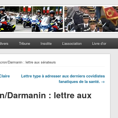
divers
Tribune
Insolite
L’association
Livre d’or
cron/Darmanin : lettre aux sénateurs
Claire
Lettre type à adresser aux derniers covidistes
fanatiques de la santé. →
n/Darmanin : lettre aux