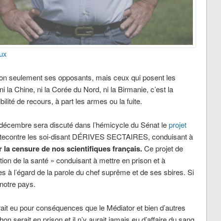
ux
on seulement ses opposants, mais ceux qui posent les
 la Chine, ni la Corée du Nord, ni la Birmanie, c’est la
lité de recours, à part les armes ou la fuite.
19 décembre sera discuté dans l’hémicycle du Sénat le
projet
luttecontre les soi-disant DÉRIVES SECTAIRES, conduisant à
r la censure de nos scientifiques français.
Ce projet de
tion de la santé » conduisant à mettre en prison et à
es à l’égard de la parole du chef suprême et de ses sbires. Si
 notre pays.
rait eu pour conséquences que le Médiator et bien d’autres
on serait en prison et il n’y aurait jamais eu d’affaire du sang