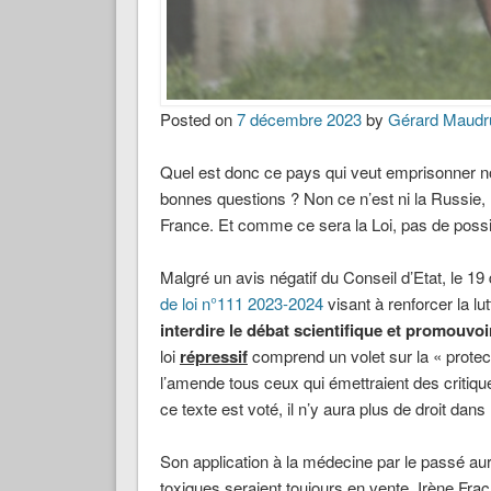
Posted on
7 décembre 2023
by
Gérard Maudr
Quel est donc ce pays qui veut emprisonner n
bonnes questions ? Non ce n’est ni la Russie, ni
France. Et comme ce sera la Loi, pas de possibi
Malgré un avis négatif du Conseil d’Etat, le 
de loi n°111 2023-2024
visant à renforcer la 
interdire le débat scientifique et promouvoi
loi
répressif
comprend un volet sur la « protec
l’amende tous ceux qui émettraient des critiqu
ce texte est voté, il n’y aura plus de droit dans
Son application à la médecine par le passé au
toxiques seraient toujours en vente, Irène Frach