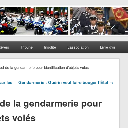
divers
Tribune
Insolite
L’association
Livre d’or
el de la gendarmerie pour identification d’objets volés
par les
Gendarmerie : Guérin veut faire bouger l’État →
 de la gendarmerie pour
ets volés