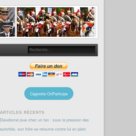
Cagnotte OnParticipe
ARTICLES RÉCENTS
Dieudonné joue chez un fan : sous la pression des
autorités, son hôte se retourne contre lui en plein