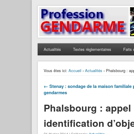
Profession Gendarme
Le journal des gendarmes
Actualités
Textes règlementaires
Faits 
Vous êtes ici:
Accueil
›
Actualités
› Phalsbourg : app
← Stenay : sondage de la maison familiale 
gendarmes
Phalsbourg : appel
identification d’obj
21 février 2014 | Catégorie:
Actualités