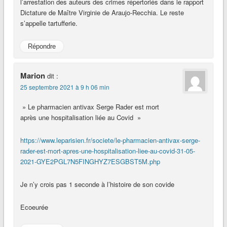
l’arrestation des auteurs des crimes répertoriés dans le rapport
Dictature de Maître Virginie de Araujo-Recchia. Le reste
s’appelle tartufferie.
Répondre
Marion
dit :
25 septembre 2021 à 9 h 06 min
» Le pharmacien antivax Serge Rader est mort
après une hospitalisation liée au Covid »
https://www.leparisien.fr/societe/le-pharmacien-antivax-serge-
rader-est-mort-apres-une-hospitalisation-liee-au-covid-31-05-
2021-GYE2PGL7N5FINGHYZ7ESGBST5M.php
Je n’y crois pas 1 seconde à l’histoire de son covide
Ecoeurée