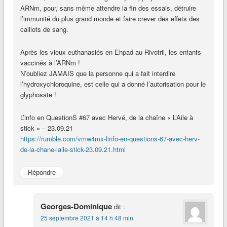
ARNm, pour, sans même attendre la fin des essais, détruire
l’immunité du plus grand monde et faire crever des effets des
caillots de sang.
Après les vieux euthanasiés en Ehpad au Rivotril, les enfants
vaccinés à l’ARNm !
N’oubliez JAMAIS que la personne qui a fait interdire
l’hydroxychloroquine, est celle qui a donné l’autorisation pour le
glyphosate !
L’info en QuestionS #67 avec Hervé, de la chaîne « L’Aile à
stick » – 23.09.21
https://rumble.com/vmw4mx-linfo-en-questions-67-avec-herv-
de-la-chane-laile-stick-23.09.21.html
Répondre
Georges-Dominique
dit :
25 septembre 2021 à 14 h 48 min