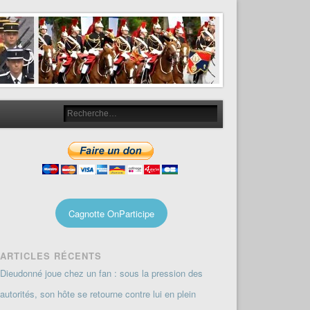
Cagnotte OnParticipe
ARTICLES RÉCENTS
Dieudonné joue chez un fan : sous la pression des
autorités, son hôte se retourne contre lui en plein