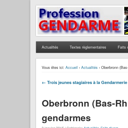
Profession Gendarme
Le journal des gendarmes
Actualités
Textes règlementaires
Faits 
Vous êtes ici:
Accueil
›
Actualités
› Oberbronn (Bas-R
← Trois jeunes stagiaires à la Gendarmerie
Oberbronn (Bas-Rhin
gendarmes
3 janvier 2015 | Catégorie:
Actualités
,
Faits divers