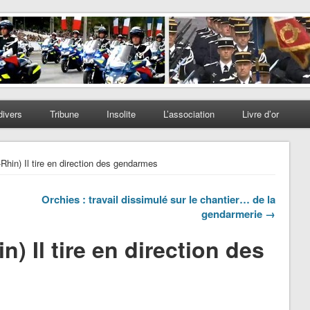
divers
Tribune
Insolite
L’association
Livre d’or
hin) Il tire en direction des gendarmes
Orchies : travail dissimulé sur le chantier… de la
gendarmerie →
) Il tire en direction des