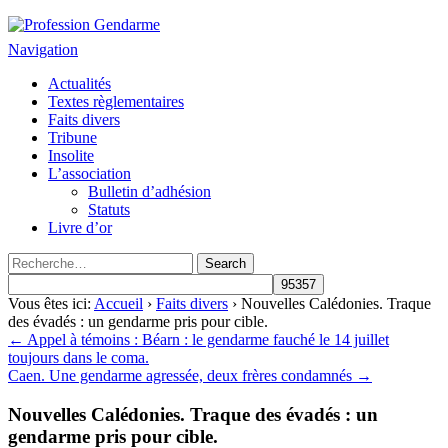
Profession Gendarme
Le journal des gendarmes
Navigation
Actualités
Textes règlementaires
Faits divers
Tribune
Insolite
L’association
Bulletin d’adhésion
Statuts
Livre d’or
Vous êtes ici:
Accueil
›
Faits divers
› Nouvelles Calédonies. Traque
des évadés : un gendarme pris pour cible.
← Appel à témoins : Béarn : le gendarme fauché le 14 juillet
toujours dans le coma.
Caen. Une gendarme agressée, deux frères condamnés →
Nouvelles Calédonies. Traque des évadés : un
gendarme pris pour cible.