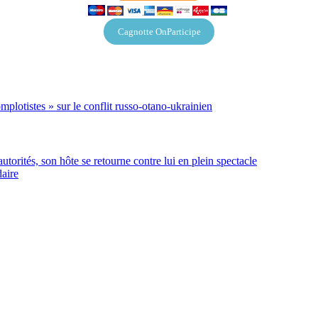
Cagnotte OnParticipe
mplotistes » sur le conflit russo-otano-ukrainien
torités, son hôte se retourne contre lui en plein spectacle
daire