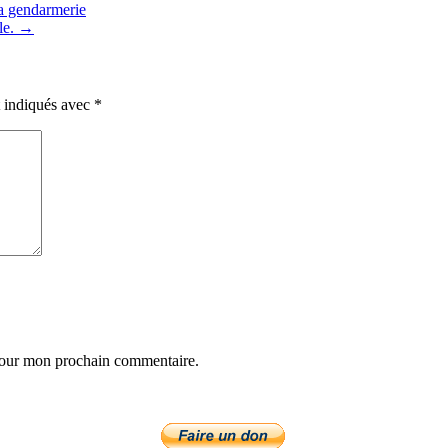
a gendarmerie
ble. →
t indiqués avec
*
 pour mon prochain commentaire.