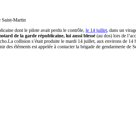
re Saint-Martin
caine dont le pilote avait perdu le contrôle,
le 14 juillet
, dans un vira
otard de la garde républicaine, lui aussi blessé
(au dos) lors de l’ac
ho.La collision s’était produite le mardi 14 juillet, aux environs de 1
ir des éléments est appelée à contacter la brigade de gendarmerie de S