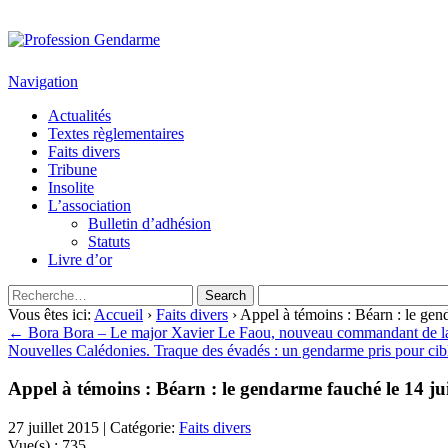
Profession Gendarme
Le journal des gendarmes
Navigation
Actualités
Textes règlementaires
Faits divers
Tribune
Insolite
L’association
Bulletin d’adhésion
Statuts
Livre d’or
Vous êtes ici:
Accueil
›
Faits divers
› Appel à témoins : Béarn : le gend
← Bora Bora – Le major Xavier Le Faou, nouveau commandant de l
Nouvelles Calédonies. Traque des évadés : un gendarme pris pour ci
Appel à témoins : Béarn : le gendarme fauché le 14 jui
27 juillet 2015 | Catégorie:
Faits divers
Vue(s) :
735